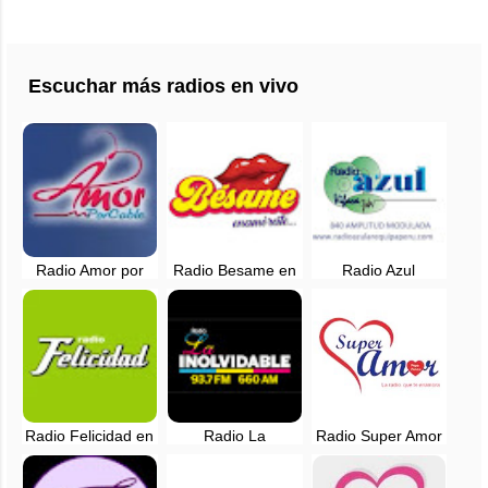
Escuchar más radios en vivo
Radio Amor por
Radio Besame en
Radio Azul
Cable en vivo -
vivo - Lima, Perú
Arequipa - 840 AM
Lima, Peru
en vivo
Radio Felicidad en
Radio La
Radio Super Amor
vivo - 88.9 FM -
Inolvidable EN
en vivo - Lima,
Lima, Perú
VIVO - Lima, Perú
Perú