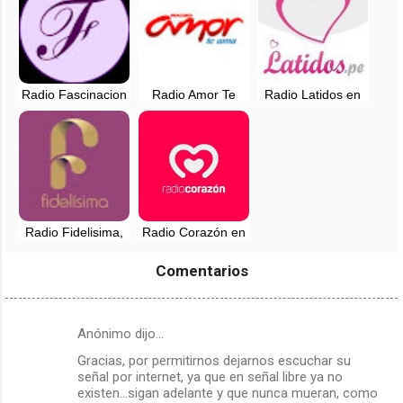
Radio Fascinacion
Radio Amor Te
Radio Latidos en
en vivo - Lima,
ama, en vivo -
vivo - 94.7 FM -
Perú
Lima, Perú
Huaral, Lima
Radio Fidelisima,
Radio Corazón en
en vivo - 107.7 FM
vivo - 94.3 FM -
- Chachapoyas
Lima, Perú
Comentarios
Anónimo dijo…
C
Gracias, por permitirnos dejarnos escuchar su
o
señal por internet, ya que en señal libre ya no
m
existen...sigan adelante y que nunca mueran, como