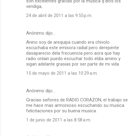
son excelentes gracias por la musica q'dios los
vendiga,
24 de abril de 2011 a las 9:55 p.m.
Anónimo dijo…
Anino soy de arequipa cuando era chivolo
escuchaba este emisora radial pero derepente
dasaparecio dela frecuencia pero aora que hay
radio onlain puedo escuchar todo eldia amino y
sigan adelante grasias por ser parte de mi vida
15 de mayo de 2011 a las 10:29 a.m.
Anónimo dijo…
Gracias señores de RADIO CORAZON, el trabajo se
me hace mas armonioso escuchando su musica.
felicitaciones por su buena musica.
1 de junio de 2011 a las 8:58 a.m.