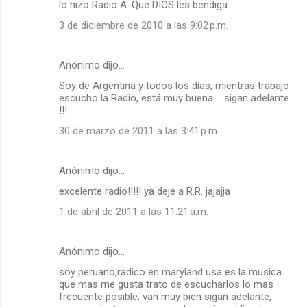
lo hizo Radio A. Que DIOS les bendiga.
e
3 de diciembre de 2010 a las 9:02 p.m.
n
t
a
Anónimo dijo…
r
Soy de Argentina y todos los días, mientras trabajo
escucho la Radio, está muy buena.... sigan adelante
i
!!!
o
30 de marzo de 2011 a las 3:41 p.m.
s
Anónimo dijo…
excelente radio!!!!! ya deje a R.R. jajajja
1 de abril de 2011 a las 11:21 a.m.
Anónimo dijo…
soy peruano,radico en maryland usa es la musica
que mas me gusta trato de escucharlos lo mas
frecuente posible; van muy bien sigan adelante,