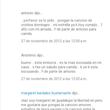
antonio dijo…
.. porfavor se lo pido .. pongan la cancion de
cristina dominges .. mi estrella ya k hoy cumplo .. 1
año con mi amada ..!! de parte de antonio para
camila
27 de noviembre de 2012 a las 12:00 a.m.
Anónimo dijo…
bueno .. esta emisora .. es la mas escuxada en mi
casa .. x fas un saludo para camila .. k se k esta
escuxando ..!! de parte de antonio
27 de noviembre de 2012 a las 12:02 a.m.
margaret bardales bustamante
dijo…
olaz soy margaret de guadalupe la libertad en peru
me gustaria que pongas la cancion amores
extraños de laura pausini o la cancion entre la