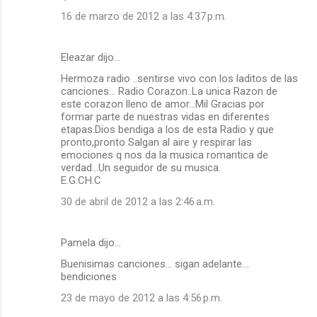
16 de marzo de 2012 a las 4:37 p.m.
Eleazar dijo…
Hermoza radio ..sentirse vivo con los laditos de las
canciones... Radio Corazon..La unica Razon de
este corazon lleno de amor...Mil Gracias por
formar parte de nuestras vidas en diferentes
etapas.Dios bendiga a los de esta Radio y que
pronto,pronto Salgan al aire y respirar las
emociones q nos da la musica romantica de
verdad...Un seguidor de su musica.
E.G.CH.C
30 de abril de 2012 a las 2:46 a.m.
Pamela dijo…
Buenisimas canciones... sigan adelante....
bendiciones
23 de mayo de 2012 a las 4:56 p.m.