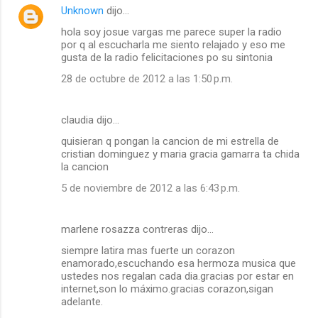
Unknown
dijo…
hola soy josue vargas me parece super la radio
por q al escucharla me siento relajado y eso me
gusta de la radio felicitaciones po su sintonia
28 de octubre de 2012 a las 1:50 p.m.
claudia dijo…
quisieran q pongan la cancion de mi estrella de
cristian dominguez y maria gracia gamarra ta chida
la cancion
5 de noviembre de 2012 a las 6:43 p.m.
marlene rosazza contreras dijo…
siempre latira mas fuerte un corazon
enamorado,escuchando esa hermoza musica que
ustedes nos regalan cada dia.gracias por estar en
internet,son lo máximo.gracias corazon,sigan
adelante.