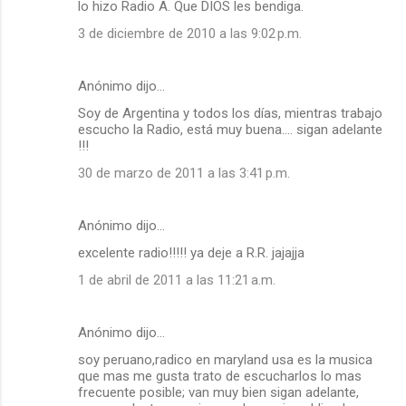
lo hizo Radio A. Que DIOS les bendiga.
e
3 de diciembre de 2010 a las 9:02 p.m.
n
t
a
Anónimo dijo…
r
Soy de Argentina y todos los días, mientras trabajo
escucho la Radio, está muy buena.... sigan adelante
i
!!!
o
30 de marzo de 2011 a las 3:41 p.m.
s
Anónimo dijo…
excelente radio!!!!! ya deje a R.R. jajajja
1 de abril de 2011 a las 11:21 a.m.
Anónimo dijo…
soy peruano,radico en maryland usa es la musica
que mas me gusta trato de escucharlos lo mas
frecuente posible; van muy bien sigan adelante,