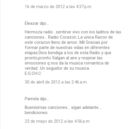
16 de marzo de 2012 a las 4:37 p.m.
Eleazar dijo…
Hermoza radio ..sentirse vivo con los laditos de las
canciones... Radio Corazon..La unica Razon de
este corazon lleno de amor...Mil Gracias por
formar parte de nuestras vidas en diferentes
etapas.Dios bendiga a los de esta Radio y que
pronto,pronto Salgan al aire y respirar las
emociones q nos da la musica romantica de
verdad...Un seguidor de su musica.
E.G.CH.C
30 de abril de 2012 a las 2:46 a.m.
Pamela dijo…
Buenisimas canciones... sigan adelante....
bendiciones
23 de mayo de 2012 a las 4:56 p.m.