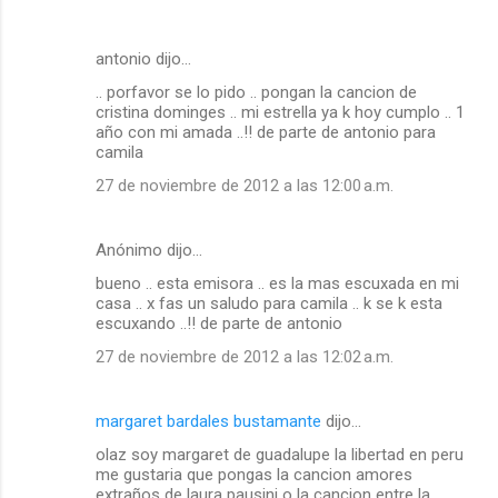
antonio dijo…
.. porfavor se lo pido .. pongan la cancion de
cristina dominges .. mi estrella ya k hoy cumplo .. 1
año con mi amada ..!! de parte de antonio para
camila
27 de noviembre de 2012 a las 12:00 a.m.
Anónimo dijo…
bueno .. esta emisora .. es la mas escuxada en mi
casa .. x fas un saludo para camila .. k se k esta
escuxando ..!! de parte de antonio
27 de noviembre de 2012 a las 12:02 a.m.
margaret bardales bustamante
dijo…
olaz soy margaret de guadalupe la libertad en peru
me gustaria que pongas la cancion amores
extraños de laura pausini o la cancion entre la