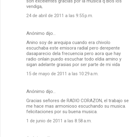
son excelentes gracias por la musica q'dios los
vendiga,
24 de abril de 2011 a las 9:55 p.m.
Anónimo dijo…
Anino soy de arequipa cuando era chivolo
escuchaba este emisora radial pero derepente
dasaparecio dela frecuencia pero aora que hay
radio onlain puedo escuchar todo eldia amino y
sigan adelante grasias por ser parte de mi vida
15 de mayo de 2011 a las 10:29 a.m.
Anónimo dijo…
Gracias señores de RADIO CORAZON, el trabajo se
me hace mas armonioso escuchando su musica.
felicitaciones por su buena musica.
1 de junio de 2011 a las 8:58 a.m.