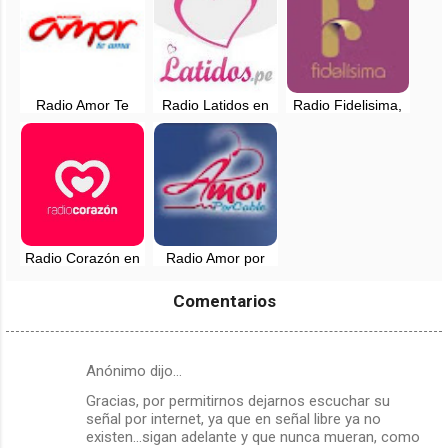
Radio Amor Te
Radio Latidos en
Radio Fidelisima,
ama, en vivo -
vivo - 94.7 FM -
en vivo - 107.7 FM
Lima, Perú
Huaral, Lima
- Chachapoyas
Radio Corazón en
Radio Amor por
vivo - 94.3 FM -
Cable en vivo -
Lima, Perú
Lima, Peru
Comentarios
Anónimo dijo…
C
Gracias, por permitirnos dejarnos escuchar su
o
señal por internet, ya que en señal libre ya no
m
existen...sigan adelante y que nunca mueran, como