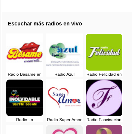
Escuchar más radios en vivo
Radio Besame en
Radio Azul
Radio Felicidad en
vivo - Lima, Perú
Arequipa - 840 AM
vivo - 88.9 FM -
en vivo
Lima, Perú
Radio La
Radio Super Amor
Radio Fascinacion
Inolvidable EN
en vivo - Lima,
en vivo - Lima,
VIVO - Lima, Perú
Perú
Perú