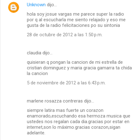
Unknown
dijo…
hola soy josue vargas me parece super la radio
por q al escucharla me siento relajado y eso me
gusta de la radio felicitaciones po su sintonia
28 de octubre de 2012 a las 1:50 p.m.
claudia dijo…
quisieran q pongan la cancion de mi estrella de
cristian dominguez y maria gracia gamarra ta chida
la cancion
5 de noviembre de 2012 a las 6:43 p.m.
marlene rosazza contreras dijo…
siempre latira mas fuerte un corazon
enamorado,escuchando esa hermoza musica que
ustedes nos regalan cada dia.gracias por estar en
internet,son lo máximo.gracias corazon,sigan
adelante.