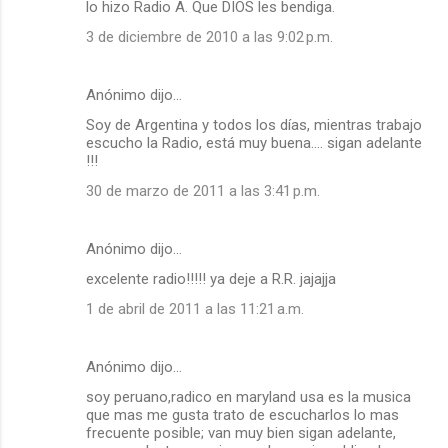
lo hizo Radio A. Que DIOS les bendiga.
e
3 de diciembre de 2010 a las 9:02 p.m.
n
t
a
Anónimo dijo…
r
Soy de Argentina y todos los días, mientras trabajo
escucho la Radio, está muy buena.... sigan adelante
i
!!!
o
30 de marzo de 2011 a las 3:41 p.m.
s
Anónimo dijo…
excelente radio!!!!! ya deje a R.R. jajajja
1 de abril de 2011 a las 11:21 a.m.
Anónimo dijo…
soy peruano,radico en maryland usa es la musica
que mas me gusta trato de escucharlos lo mas
frecuente posible; van muy bien sigan adelante,