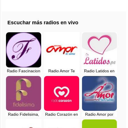
Escuchar más radios en vivo
Radio Fascinacion
Radio Amor Te
Radio Latidos en
en vivo - Lima,
ama, en vivo -
vivo - 94.7 FM -
Perú
Lima, Perú
Huaral, Lima
Radio Fidelisima,
Radio Corazón en
Radio Amor por
en vivo - 107.7 FM
vivo - 94.3 FM -
Cable en vivo -
- Chachapoyas
Lima, Perú
Lima, Peru