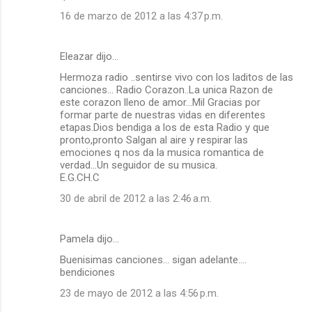
16 de marzo de 2012 a las 4:37 p.m.
Eleazar dijo…
Hermoza radio ..sentirse vivo con los laditos de las
canciones... Radio Corazon..La unica Razon de
este corazon lleno de amor...Mil Gracias por
formar parte de nuestras vidas en diferentes
etapas.Dios bendiga a los de esta Radio y que
pronto,pronto Salgan al aire y respirar las
emociones q nos da la musica romantica de
verdad...Un seguidor de su musica.
E.G.CH.C
30 de abril de 2012 a las 2:46 a.m.
Pamela dijo…
Buenisimas canciones... sigan adelante....
bendiciones
23 de mayo de 2012 a las 4:56 p.m.