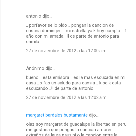
antonio dijo…
.. porfavor se lo pido .. pongan la cancion de
cristina dominges .. mi estrella ya k hoy cumplo .. 1
año con mi amada ..!! de parte de antonio para
camila
27 de noviembre de 2012 a las 12:00 a.m.
Anónimo dijo…
bueno .. esta emisora .. es la mas escuxada en mi
casa .. x fas un saludo para camila .. k se k esta
escuxando ..!! de parte de antonio
27 de noviembre de 2012 a las 12:02 a.m.
margaret bardales bustamante
dijo…
olaz soy margaret de guadalupe la libertad en peru
me gustaria que pongas la cancion amores
extraños de laura pausini o la cancion entre la