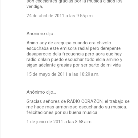
son excelentes gracias por la musica q'dios los
vendiga,
24 de abril de 2011 a las 9:55 p.m.
Anónimo dijo…
Anino soy de arequipa cuando era chivolo
escuchaba este emisora radial pero derepente
dasaparecio dela frecuencia pero aora que hay
radio onlain puedo escuchar todo eldia amino y
sigan adelante grasias por ser parte de mi vida
15 de mayo de 2011 a las 10:29 a.m.
Anónimo dijo…
Gracias señores de RADIO CORAZON, el trabajo se
me hace mas armonioso escuchando su musica.
felicitaciones por su buena musica.
1 de junio de 2011 a las 8:58 a.m.