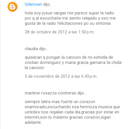
Unknown
dijo…
hola soy josue vargas me parece super la radio
por q al escucharla me siento relajado y eso me
gusta de la radio felicitaciones po su sintonia
28 de octubre de 2012 a las 1:50 p.m.
claudia dijo…
quisieran q pongan la cancion de mi estrella de
cristian dominguez y maria gracia gamarra ta chida
la cancion
5 de noviembre de 2012 a las 6:43 p.m.
marlene rosazza contreras dijo…
siempre latira mas fuerte un corazon
enamorado,escuchando esa hermoza musica que
ustedes nos regalan cada dia.gracias por estar en
internet,son lo máximo.gracias corazon,sigan
adelante.