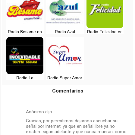
Radio Besame en
Radio Azul
Radio Felicidad en
vivo - Lima, Perú
Arequipa - 840 AM
vivo - 88.9 FM -
en vivo
Lima, Perú
Radio La
Radio Super Amor
Inolvidable EN
en vivo - Lima,
VIVO - Lima, Perú
Perú
Comentarios
Anónimo dijo…
C
Gracias, por permitirnos dejarnos escuchar su
o
señal por internet, ya que en señal libre ya no
m
existen...sigan adelante y que nunca mueran, como