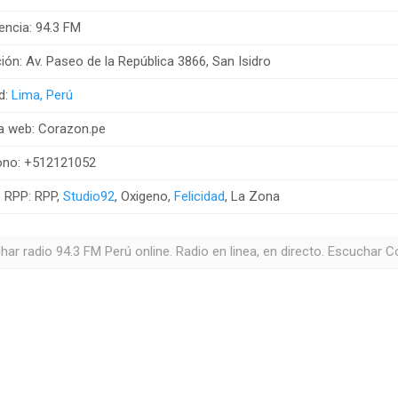
encia: 94.3 FM
ión: Av. Paseo de la República 3866, San Isidro
d:
Lima, Perú
a web: Corazon.pe
ono: +512121052
 RPP: RPP,
Studio92
, Oxigeno,
Felicidad
, La Zona
har radio 94.3 FM Perú online. Radio en linea, en directo. Escuchar C