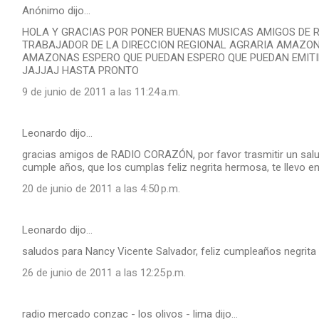
Anónimo dijo…
HOLA Y GRACIAS POR PONER BUENAS MUSICAS AMIGOS DE R
TRABAJADOR DE LA DIRECCION REGIONAL AGRARIA AMAZO
AMAZONAS ESPERO QUE PUEDAN ESPERO QUE PUEDAN EMITI
JAJJAJ HASTA PRONTO
9 de junio de 2011 a las 11:24 a.m.
Leonardo dijo…
gracias amigos de RADIO CORAZÓN, por favor trasmitir un salud
cumple años, que los cumplas feliz negrita hermosa, te llevo en
20 de junio de 2011 a las 4:50 p.m.
Leonardo dijo…
saludos para Nancy Vicente Salvador, feliz cumpleaños negrita t
26 de junio de 2011 a las 12:25 p.m.
radio mercado conzac - los olivos - lima dijo…