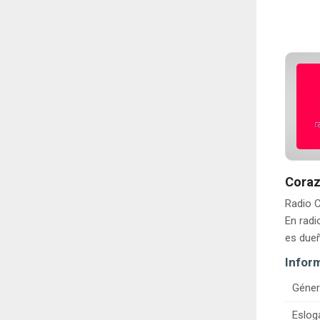
Coraz
Radio C
En rad
es dueñ
Infor
Géner
Eslog