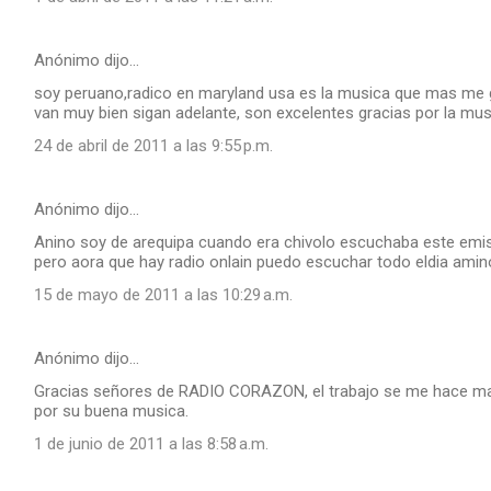
Anónimo dijo…
soy peruano,radico en maryland usa es la musica que mas me g
van muy bien sigan adelante, son excelentes gracias por la musi
24 de abril de 2011 a las 9:55 p.m.
Anónimo dijo…
Anino soy de arequipa cuando era chivolo escuchaba este emis
pero aora que hay radio onlain puedo escuchar todo eldia amino
15 de mayo de 2011 a las 10:29 a.m.
Anónimo dijo…
Gracias señores de RADIO CORAZON, el trabajo se me hace ma
por su buena musica.
1 de junio de 2011 a las 8:58 a.m.