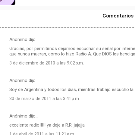
Comentarios
Anónimo dijo…
Gracias, por permitirnos dejarnos escuchar su señal por internet,
que nunca mueran, como lo hizo Radio A. Que DIOS les bendiga
3 de diciembre de 2010 a las 9:02 p.m.
Anónimo dijo…
Soy de Argentina y todos los días, mientras trabajo escucho la R
30 de marzo de 2011 a las 3:41 p.m.
Anónimo dijo…
excelente radio!!!!! ya deje a R.R. jajajja
1 de abril de 2011 a las 11:21 a.m.