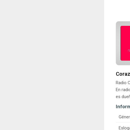
Coraz
Radio C
En rad
es dueñ
Infor
Géner
Eslog