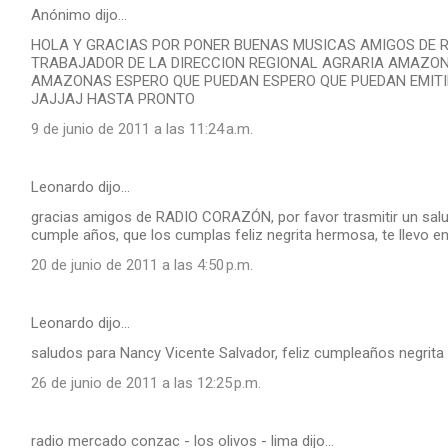
Anónimo dijo…
HOLA Y GRACIAS POR PONER BUENAS MUSICAS AMIGOS DE R
TRABAJADOR DE LA DIRECCION REGIONAL AGRARIA AMAZO
AMAZONAS ESPERO QUE PUEDAN ESPERO QUE PUEDAN EMITI
JAJJAJ HASTA PRONTO
9 de junio de 2011 a las 11:24 a.m.
Leonardo dijo…
gracias amigos de RADIO CORAZÓN, por favor trasmitir un salud
cumple años, que los cumplas feliz negrita hermosa, te llevo en
20 de junio de 2011 a las 4:50 p.m.
Leonardo dijo…
saludos para Nancy Vicente Salvador, feliz cumpleaños negrita t
26 de junio de 2011 a las 12:25 p.m.
radio mercado conzac - los olivos - lima dijo…