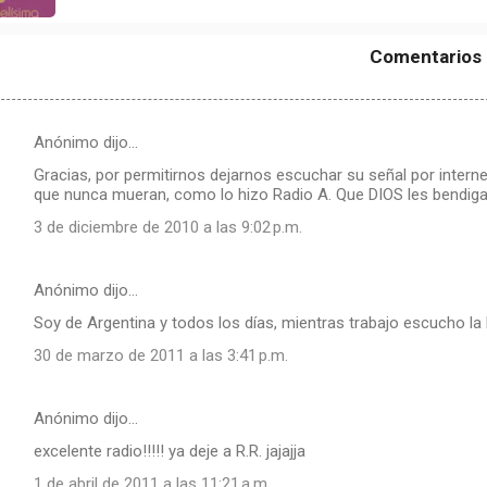
Comentarios
Anónimo dijo…
Gracias, por permitirnos dejarnos escuchar su señal por internet,
que nunca mueran, como lo hizo Radio A. Que DIOS les bendiga
3 de diciembre de 2010 a las 9:02 p.m.
Anónimo dijo…
Soy de Argentina y todos los días, mientras trabajo escucho la R
30 de marzo de 2011 a las 3:41 p.m.
Anónimo dijo…
excelente radio!!!!! ya deje a R.R. jajajja
1 de abril de 2011 a las 11:21 a.m.