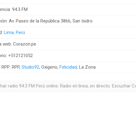
encia: 94.3 FM
ión: Av. Paseo de la República 3866, San Isidro
d:
Lima, Perú
a web: Corazon.pe
ono: +512121052
 RPP: RPP,
Studio92
, Oxigeno,
Felicidad
, La Zona
har radio 94.3 FM Perú online. Radio en linea, en directo. Escuchar C