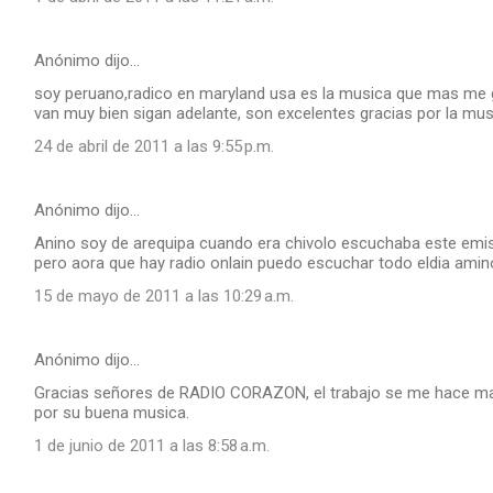
Anónimo dijo…
soy peruano,radico en maryland usa es la musica que mas me g
van muy bien sigan adelante, son excelentes gracias por la musi
24 de abril de 2011 a las 9:55 p.m.
Anónimo dijo…
Anino soy de arequipa cuando era chivolo escuchaba este emis
pero aora que hay radio onlain puedo escuchar todo eldia amino
15 de mayo de 2011 a las 10:29 a.m.
Anónimo dijo…
Gracias señores de RADIO CORAZON, el trabajo se me hace ma
por su buena musica.
1 de junio de 2011 a las 8:58 a.m.