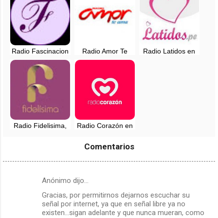
Radio Fascinacion
Radio Amor Te
Radio Latidos en
en vivo - Lima,
ama, en vivo -
vivo - 94.7 FM -
Perú
Lima, Perú
Huaral, Lima
Radio Fidelisima,
Radio Corazón en
en vivo - 107.7 FM
vivo - 94.3 FM -
- Chachapoyas
Lima, Perú
Comentarios
Anónimo dijo…
C
Gracias, por permitirnos dejarnos escuchar su
o
señal por internet, ya que en señal libre ya no
m
existen...sigan adelante y que nunca mueran, como