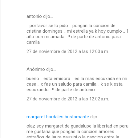
antonio dijo…
.. porfavor se lo pido .. pongan la cancion de
cristina dominges .. mi estrella ya k hoy cumplo .. 1
año con mi amada ..!! de parte de antonio para
camila
27 de noviembre de 2012 a las 12:00 a.m.
Anónimo dijo…
bueno .. esta emisora .. es la mas escuxada en mi
casa .. x fas un saludo para camila .. k se k esta
escuxando ..!! de parte de antonio
27 de noviembre de 2012 a las 12:02 a.m.
margaret bardales bustamante
dijo…
olaz soy margaret de guadalupe la libertad en peru
me gustaria que pongas la cancion amores
extraños de laura pausini o la cancion entre la