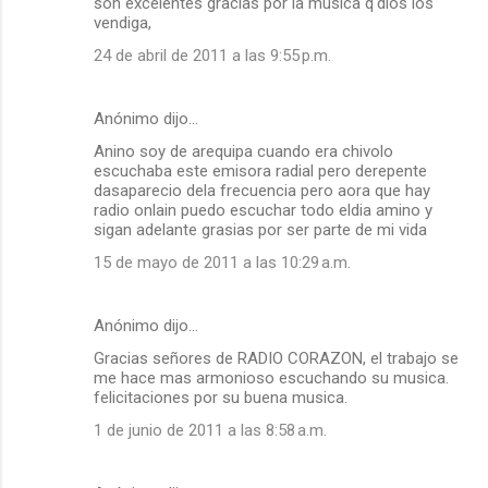
son excelentes gracias por la musica q'dios los
vendiga,
24 de abril de 2011 a las 9:55 p.m.
Anónimo dijo…
Anino soy de arequipa cuando era chivolo
escuchaba este emisora radial pero derepente
dasaparecio dela frecuencia pero aora que hay
radio onlain puedo escuchar todo eldia amino y
sigan adelante grasias por ser parte de mi vida
15 de mayo de 2011 a las 10:29 a.m.
Anónimo dijo…
Gracias señores de RADIO CORAZON, el trabajo se
me hace mas armonioso escuchando su musica.
felicitaciones por su buena musica.
1 de junio de 2011 a las 8:58 a.m.