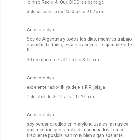
lo hizo Radio A. Que DIOS les bendiga.
e
3 de diciembre de 2010 a las 9:02 p.m.
n
t
a
Anónimo dijo…
r
Soy de Argentina y todos los días, mientras trabajo
escucho la Radio, está muy buena.... sigan adelante
i
!!!
o
30 de marzo de 2011 a las 3:41 p.m.
s
Anónimo dijo…
excelente radio!!!!! ya deje a R.R. jajajja
1 de abril de 2011 a las 11:21 a.m.
Anónimo dijo…
soy peruano,radico en maryland usa es la musica
que mas me gusta trato de escucharlos lo mas
frecuente posible; van muy bien sigan adelante,