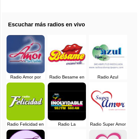
Escuchar más radios en vivo
Radio Amor por
Radio Besame en
Radio Azul
Cable en vivo -
vivo - Lima, Perú
Arequipa - 840 AM
Lima, Peru
en vivo
Radio Felicidad en
Radio La
Radio Super Amor
vivo - 88.9 FM -
Inolvidable EN
en vivo - Lima,
Lima, Perú
VIVO - Lima, Perú
Perú