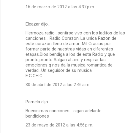
16 de marzo de 2012 a las 4:37 p.m.
Eleazar dijo…
Hermoza radio ..sentirse vivo con los laditos de las
canciones... Radio Corazon..La unica Razon de
este corazon lleno de amor...Mil Gracias por
formar parte de nuestras vidas en diferentes
etapas.Dios bendiga a los de esta Radio y que
pronto,pronto Salgan al aire y respirar las
emociones q nos da la musica romantica de
verdad...Un seguidor de su musica.
E.G.CH.C
30 de abril de 2012 a las 2:46 a.m.
Pamela dijo…
Buenisimas canciones... sigan adelante....
bendiciones
23 de mayo de 2012 a las 4:56 p.m.