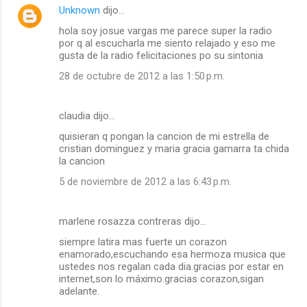
Unknown
dijo…
hola soy josue vargas me parece super la radio
por q al escucharla me siento relajado y eso me
gusta de la radio felicitaciones po su sintonia
28 de octubre de 2012 a las 1:50 p.m.
claudia dijo…
quisieran q pongan la cancion de mi estrella de
cristian dominguez y maria gracia gamarra ta chida
la cancion
5 de noviembre de 2012 a las 6:43 p.m.
marlene rosazza contreras dijo…
siempre latira mas fuerte un corazon
enamorado,escuchando esa hermoza musica que
ustedes nos regalan cada dia.gracias por estar en
internet,son lo máximo.gracias corazon,sigan
adelante.