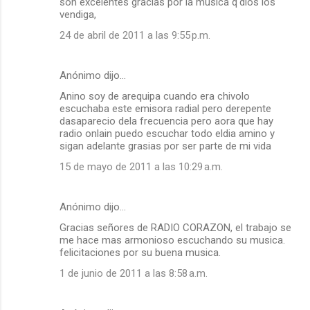
son excelentes gracias por la musica q'dios los
vendiga,
24 de abril de 2011 a las 9:55 p.m.
Anónimo dijo…
Anino soy de arequipa cuando era chivolo
escuchaba este emisora radial pero derepente
dasaparecio dela frecuencia pero aora que hay
radio onlain puedo escuchar todo eldia amino y
sigan adelante grasias por ser parte de mi vida
15 de mayo de 2011 a las 10:29 a.m.
Anónimo dijo…
Gracias señores de RADIO CORAZON, el trabajo se
me hace mas armonioso escuchando su musica.
felicitaciones por su buena musica.
1 de junio de 2011 a las 8:58 a.m.