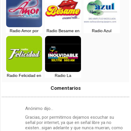
Radio Amor por
Radio Besame en
Radio Azul
Cable en vivo -
vivo - Lima, Perú
Arequipa - 840 AM
Lima, Peru
en vivo
Radio Felicidad en
Radio La
vivo - 88.9 FM -
Inolvidable EN
Lima, Perú
VIVO - Lima, Perú
Comentarios
Anónimo dijo…
C
Gracias, por permitirnos dejarnos escuchar su
o
señal por internet, ya que en señal libre ya no
m
existen...sigan adelante y que nunca mueran, como