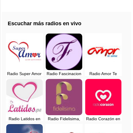
Escuchar más radios en vivo
Radio Super Amor
Radio Fascinacion
Radio Amor Te
en vivo - Lima,
en vivo - Lima,
ama, en vivo -
Perú
Perú
Lima, Perú
Radio Latidos en
Radio Fidelisima,
Radio Corazón en
vivo - 94.7 FM -
en vivo - 107.7 FM
vivo - 94.3 FM -
Huaral, Lima
- Chachapoyas
Lima, Perú