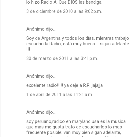
lo hizo Radio A. Que DIOS les bendiga.
e
3 de diciembre de 2010 a las 9:02 p.m.
n
t
a
Anónimo dijo…
r
Soy de Argentina y todos los días, mientras trabajo
escucho la Radio, está muy buena.... sigan adelante
i
!!!
o
30 de marzo de 2011 a las 3:41 p.m.
s
Anónimo dijo…
excelente radio!!!!! ya deje a R.R. jajajja
1 de abril de 2011 a las 11:21 a.m.
Anónimo dijo…
soy peruano,radico en maryland usa es la musica
que mas me gusta trato de escucharlos lo mas
frecuente posible; van muy bien sigan adelante,