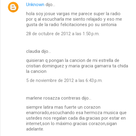
Unknown
dijo…
hola soy josue vargas me parece super la radio
por q al escucharla me siento relajado y eso me
gusta de la radio felicitaciones po su sintonia
28 de octubre de 2012 a las 1:50 p.m.
claudia dijo…
quisieran q pongan la cancion de mi estrella de
cristian dominguez y maria gracia gamarra ta chida
la cancion
5 de noviembre de 2012 a las 6:43 p.m.
marlene rosazza contreras dijo…
siempre latira mas fuerte un corazon
enamorado,escuchando esa hermoza musica que
ustedes nos regalan cada dia.gracias por estar en
internet,son lo máximo.gracias corazon,sigan
adelante.