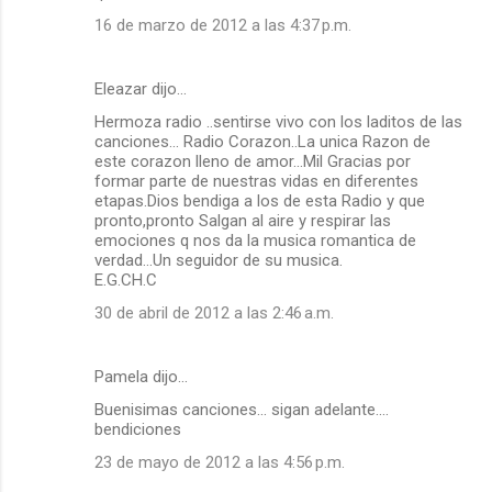
16 de marzo de 2012 a las 4:37 p.m.
Eleazar dijo…
Hermoza radio ..sentirse vivo con los laditos de las
canciones... Radio Corazon..La unica Razon de
este corazon lleno de amor...Mil Gracias por
formar parte de nuestras vidas en diferentes
etapas.Dios bendiga a los de esta Radio y que
pronto,pronto Salgan al aire y respirar las
emociones q nos da la musica romantica de
verdad...Un seguidor de su musica.
E.G.CH.C
30 de abril de 2012 a las 2:46 a.m.
Pamela dijo…
Buenisimas canciones... sigan adelante....
bendiciones
23 de mayo de 2012 a las 4:56 p.m.