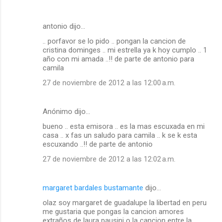
antonio dijo…
.. porfavor se lo pido .. pongan la cancion de
cristina dominges .. mi estrella ya k hoy cumplo .. 1
año con mi amada ..!! de parte de antonio para
camila
27 de noviembre de 2012 a las 12:00 a.m.
Anónimo dijo…
bueno .. esta emisora .. es la mas escuxada en mi
casa .. x fas un saludo para camila .. k se k esta
escuxando ..!! de parte de antonio
27 de noviembre de 2012 a las 12:02 a.m.
margaret bardales bustamante
dijo…
olaz soy margaret de guadalupe la libertad en peru
me gustaria que pongas la cancion amores
extraños de laura pausini o la cancion entre la