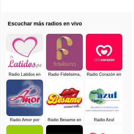
Escuchar más radios en vivo
Radio Latidos en
Radio Fidelisima,
Radio Corazón en
vivo - 94.7 FM -
en vivo - 107.7 FM
vivo - 94.3 FM -
Huaral, Lima
- Chachapoyas
Lima, Perú
Radio Amor por
Radio Besame en
Radio Azul
Cable en vivo -
vivo - Lima, Perú
Arequipa - 840 AM
Lima, Peru
en vivo