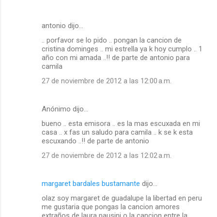
antonio dijo…
.. porfavor se lo pido .. pongan la cancion de
cristina dominges .. mi estrella ya k hoy cumplo .. 1
año con mi amada ..!! de parte de antonio para
camila
27 de noviembre de 2012 a las 12:00 a.m.
Anónimo dijo…
bueno .. esta emisora .. es la mas escuxada en mi
casa .. x fas un saludo para camila .. k se k esta
escuxando ..!! de parte de antonio
27 de noviembre de 2012 a las 12:02 a.m.
margaret bardales bustamante
dijo…
olaz soy margaret de guadalupe la libertad en peru
me gustaria que pongas la cancion amores
extraños de laura pausini o la cancion entre la