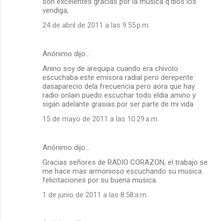
son excelentes gracias por la musica q'dios los
vendiga,
24 de abril de 2011 a las 9:55 p.m.
Anónimo dijo…
Anino soy de arequipa cuando era chivolo
escuchaba este emisora radial pero derepente
dasaparecio dela frecuencia pero aora que hay
radio onlain puedo escuchar todo eldia amino y
sigan adelante grasias por ser parte de mi vida
15 de mayo de 2011 a las 10:29 a.m.
Anónimo dijo…
Gracias señores de RADIO CORAZON, el trabajo se
me hace mas armonioso escuchando su musica.
felicitaciones por su buena musica.
1 de junio de 2011 a las 8:58 a.m.