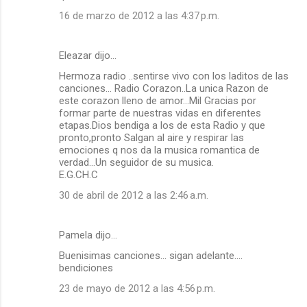
16 de marzo de 2012 a las 4:37 p.m.
Eleazar dijo…
Hermoza radio ..sentirse vivo con los laditos de las
canciones... Radio Corazon..La unica Razon de
este corazon lleno de amor...Mil Gracias por
formar parte de nuestras vidas en diferentes
etapas.Dios bendiga a los de esta Radio y que
pronto,pronto Salgan al aire y respirar las
emociones q nos da la musica romantica de
verdad...Un seguidor de su musica.
E.G.CH.C
30 de abril de 2012 a las 2:46 a.m.
Pamela dijo…
Buenisimas canciones... sigan adelante....
bendiciones
23 de mayo de 2012 a las 4:56 p.m.