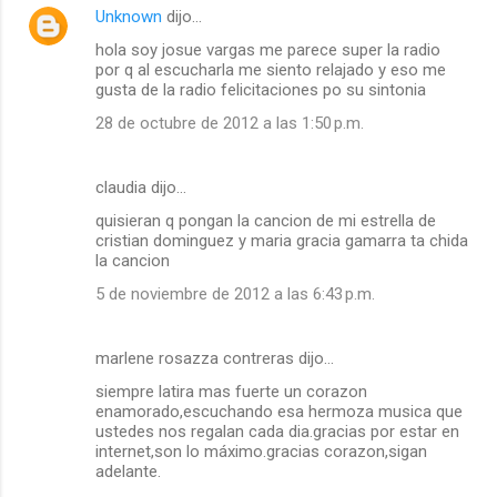
Unknown
dijo…
hola soy josue vargas me parece super la radio
por q al escucharla me siento relajado y eso me
gusta de la radio felicitaciones po su sintonia
28 de octubre de 2012 a las 1:50 p.m.
claudia dijo…
quisieran q pongan la cancion de mi estrella de
cristian dominguez y maria gracia gamarra ta chida
la cancion
5 de noviembre de 2012 a las 6:43 p.m.
marlene rosazza contreras dijo…
siempre latira mas fuerte un corazon
enamorado,escuchando esa hermoza musica que
ustedes nos regalan cada dia.gracias por estar en
internet,son lo máximo.gracias corazon,sigan
adelante.