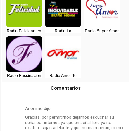
Radio Felicidad en
Radio La
Radio Super Amor
vivo - 88.9 FM -
Inolvidable EN
en vivo - Lima,
Lima, Perú
VIVO - Lima, Perú
Perú
Radio Fascinacion
Radio Amor Te
en vivo - Lima,
ama, en vivo -
Perú
Lima, Perú
Comentarios
Anónimo dijo…
C
Gracias, por permitirnos dejarnos escuchar su
o
señal por internet, ya que en señal libre ya no
m
existen...sigan adelante y que nunca mueran, como