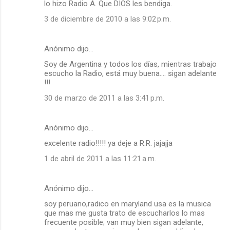
lo hizo Radio A. Que DIOS les bendiga.
e
3 de diciembre de 2010 a las 9:02 p.m.
n
t
a
Anónimo dijo…
r
Soy de Argentina y todos los días, mientras trabajo
escucho la Radio, está muy buena.... sigan adelante
i
!!!
o
30 de marzo de 2011 a las 3:41 p.m.
s
Anónimo dijo…
excelente radio!!!!! ya deje a R.R. jajajja
1 de abril de 2011 a las 11:21 a.m.
Anónimo dijo…
soy peruano,radico en maryland usa es la musica
que mas me gusta trato de escucharlos lo mas
frecuente posible; van muy bien sigan adelante,