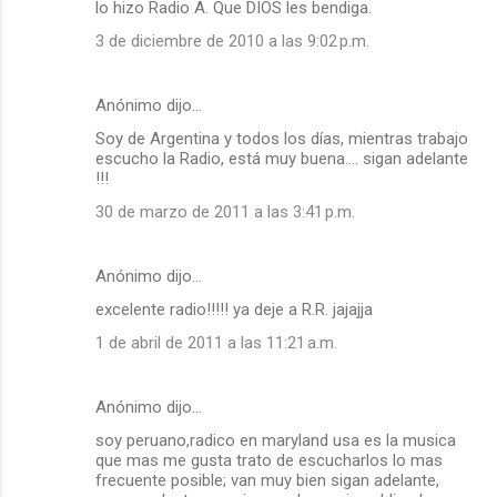
lo hizo Radio A. Que DIOS les bendiga.
e
3 de diciembre de 2010 a las 9:02 p.m.
n
t
a
Anónimo dijo…
r
Soy de Argentina y todos los días, mientras trabajo
escucho la Radio, está muy buena.... sigan adelante
i
!!!
o
30 de marzo de 2011 a las 3:41 p.m.
s
Anónimo dijo…
excelente radio!!!!! ya deje a R.R. jajajja
1 de abril de 2011 a las 11:21 a.m.
Anónimo dijo…
soy peruano,radico en maryland usa es la musica
que mas me gusta trato de escucharlos lo mas
frecuente posible; van muy bien sigan adelante,