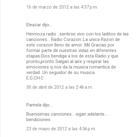
16 de marzo de 2012 a las 4:37 p.m.
Eleazar dijo…
Hermoza radio ..sentirse vivo con los laditos de las
canciones... Radio Corazon..La unica Razon de
este corazon lleno de amor...Mil Gracias por
formar parte de nuestras vidas en diferentes
etapas.Dios bendiga a los de esta Radio y que
pronto,pronto Salgan al aire y respirar las
emociones q nos da la musica romantica de
verdad...Un seguidor de su musica.
E.G.CH.C
30 de abril de 2012 a las 2:46 a.m.
Pamela dijo…
Buenisimas canciones... sigan adelante....
bendiciones
23 de mayo de 2012 a las 4:56 p.m.