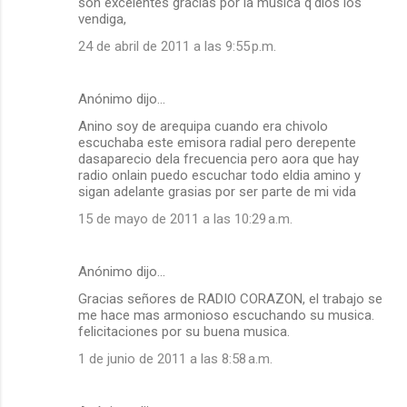
son excelentes gracias por la musica q'dios los
vendiga,
24 de abril de 2011 a las 9:55 p.m.
Anónimo dijo…
Anino soy de arequipa cuando era chivolo
escuchaba este emisora radial pero derepente
dasaparecio dela frecuencia pero aora que hay
radio onlain puedo escuchar todo eldia amino y
sigan adelante grasias por ser parte de mi vida
15 de mayo de 2011 a las 10:29 a.m.
Anónimo dijo…
Gracias señores de RADIO CORAZON, el trabajo se
me hace mas armonioso escuchando su musica.
felicitaciones por su buena musica.
1 de junio de 2011 a las 8:58 a.m.