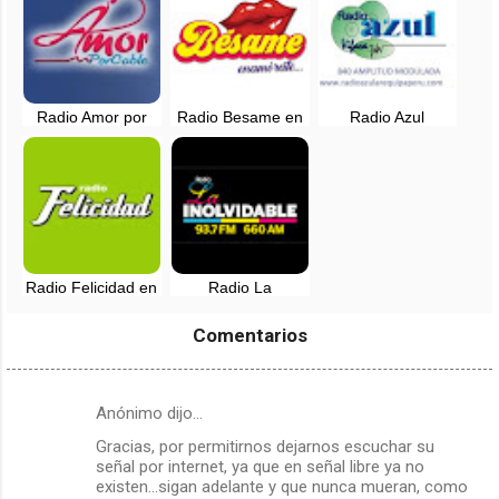
Radio Amor por
Radio Besame en
Radio Azul
Cable en vivo -
vivo - Lima, Perú
Arequipa - 840 AM
Lima, Peru
en vivo
Radio Felicidad en
Radio La
vivo - 88.9 FM -
Inolvidable EN
Lima, Perú
VIVO - Lima, Perú
Comentarios
Anónimo dijo…
C
Gracias, por permitirnos dejarnos escuchar su
o
señal por internet, ya que en señal libre ya no
m
existen...sigan adelante y que nunca mueran, como