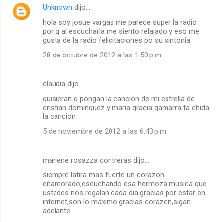
Unknown
dijo…
hola soy josue vargas me parece super la radio
por q al escucharla me siento relajado y eso me
gusta de la radio felicitaciones po su sintonia
28 de octubre de 2012 a las 1:50 p.m.
claudia dijo…
quisieran q pongan la cancion de mi estrella de
cristian dominguez y maria gracia gamarra ta chida
la cancion
5 de noviembre de 2012 a las 6:43 p.m.
marlene rosazza contreras dijo…
siempre latira mas fuerte un corazon
enamorado,escuchando esa hermoza musica que
ustedes nos regalan cada dia.gracias por estar en
internet,son lo máximo.gracias corazon,sigan
adelante.