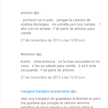
antonio dijo…
.. porfavor se lo pido .. pongan la cancion de
cristina dominges .. mi estrella ya k hoy cumplo .. 1
año con mi amada ..!! de parte de antonio para
camila
27 de noviembre de 2012 a las 12:00 a.m.
Anónimo dijo…
bueno .. esta emisora .. es la mas escuxada en mi
casa .. x fas un saludo para camila .. k se k esta
escuxando ..!! de parte de antonio
27 de noviembre de 2012 a las 12:02 a.m.
margaret bardales bustamante
dijo…
olaz soy margaret de guadalupe la libertad en peru
me gustaria que pongas la cancion amores
extraños de laura pausini o la cancion entre la