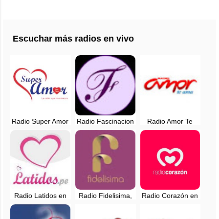
Escuchar más radios en vivo
Radio Super Amor
Radio Fascinacion
Radio Amor Te
en vivo - Lima,
en vivo - Lima,
ama, en vivo -
Perú
Perú
Lima, Perú
Radio Latidos en
Radio Fidelisima,
Radio Corazón en
vivo - 94.7 FM -
en vivo - 107.7 FM
vivo - 94.3 FM -
Huaral, Lima
- Chachapoyas
Lima, Perú