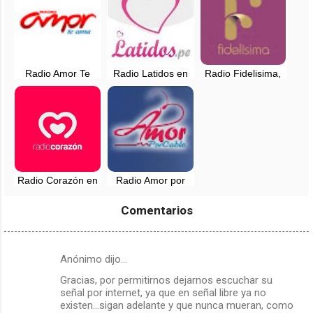
Radio Amor Te
Radio Latidos en
Radio Fidelisima,
ama, en vivo -
vivo - 94.7 FM -
en vivo - 107.7 FM
Lima, Perú
Huaral, Lima
- Chachapoyas
Radio Corazón en
Radio Amor por
vivo - 94.3 FM -
Cable en vivo -
Lima, Perú
Lima, Peru
Comentarios
Anónimo dijo…
C
Gracias, por permitirnos dejarnos escuchar su
o
señal por internet, ya que en señal libre ya no
m
existen...sigan adelante y que nunca mueran, como