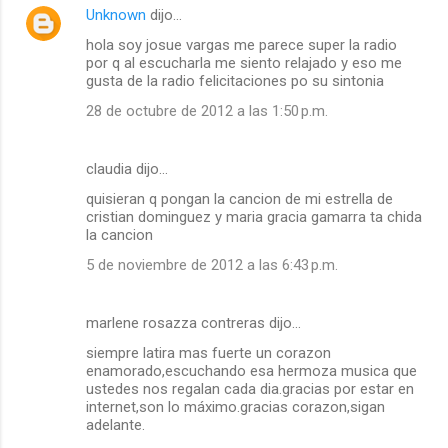
Unknown
dijo…
hola soy josue vargas me parece super la radio
por q al escucharla me siento relajado y eso me
gusta de la radio felicitaciones po su sintonia
28 de octubre de 2012 a las 1:50 p.m.
claudia dijo…
quisieran q pongan la cancion de mi estrella de
cristian dominguez y maria gracia gamarra ta chida
la cancion
5 de noviembre de 2012 a las 6:43 p.m.
marlene rosazza contreras dijo…
siempre latira mas fuerte un corazon
enamorado,escuchando esa hermoza musica que
ustedes nos regalan cada dia.gracias por estar en
internet,son lo máximo.gracias corazon,sigan
adelante.