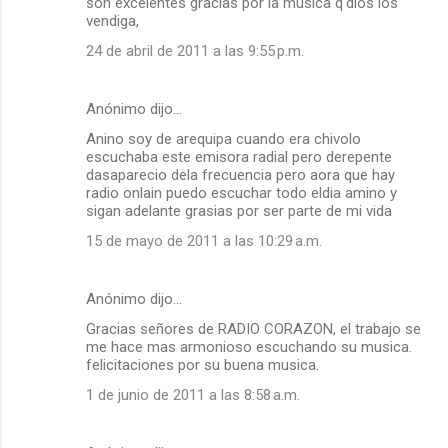
son excelentes gracias por la musica q'dios los
vendiga,
24 de abril de 2011 a las 9:55 p.m.
Anónimo dijo…
Anino soy de arequipa cuando era chivolo
escuchaba este emisora radial pero derepente
dasaparecio dela frecuencia pero aora que hay
radio onlain puedo escuchar todo eldia amino y
sigan adelante grasias por ser parte de mi vida
15 de mayo de 2011 a las 10:29 a.m.
Anónimo dijo…
Gracias señores de RADIO CORAZON, el trabajo se
me hace mas armonioso escuchando su musica.
felicitaciones por su buena musica.
1 de junio de 2011 a las 8:58 a.m.