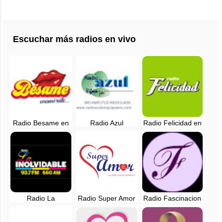
Escuchar más radios en vivo
Radio Besame en
Radio Azul
Radio Felicidad en
vivo - Lima, Perú
Arequipa - 840 AM
vivo - 88.9 FM -
en vivo
Lima, Perú
Radio La
Radio Super Amor
Radio Fascinacion
Inolvidable EN
en vivo - Lima,
en vivo - Lima,
VIVO - Lima, Perú
Perú
Perú