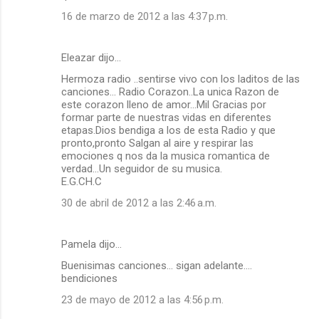
16 de marzo de 2012 a las 4:37 p.m.
Eleazar dijo…
Hermoza radio ..sentirse vivo con los laditos de las
canciones... Radio Corazon..La unica Razon de
este corazon lleno de amor...Mil Gracias por
formar parte de nuestras vidas en diferentes
etapas.Dios bendiga a los de esta Radio y que
pronto,pronto Salgan al aire y respirar las
emociones q nos da la musica romantica de
verdad...Un seguidor de su musica.
E.G.CH.C
30 de abril de 2012 a las 2:46 a.m.
Pamela dijo…
Buenisimas canciones... sigan adelante....
bendiciones
23 de mayo de 2012 a las 4:56 p.m.