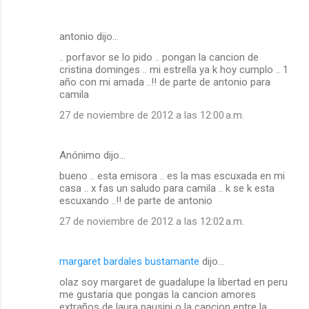
antonio dijo…
.. porfavor se lo pido .. pongan la cancion de
cristina dominges .. mi estrella ya k hoy cumplo .. 1
año con mi amada ..!! de parte de antonio para
camila
27 de noviembre de 2012 a las 12:00 a.m.
Anónimo dijo…
bueno .. esta emisora .. es la mas escuxada en mi
casa .. x fas un saludo para camila .. k se k esta
escuxando ..!! de parte de antonio
27 de noviembre de 2012 a las 12:02 a.m.
margaret bardales bustamante
dijo…
olaz soy margaret de guadalupe la libertad en peru
me gustaria que pongas la cancion amores
extraños de laura pausini o la cancion entre la