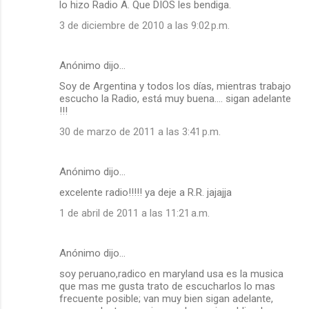
lo hizo Radio A. Que DIOS les bendiga.
e
3 de diciembre de 2010 a las 9:02 p.m.
n
t
a
Anónimo dijo…
r
Soy de Argentina y todos los días, mientras trabajo
escucho la Radio, está muy buena.... sigan adelante
i
!!!
o
30 de marzo de 2011 a las 3:41 p.m.
s
Anónimo dijo…
excelente radio!!!!! ya deje a R.R. jajajja
1 de abril de 2011 a las 11:21 a.m.
Anónimo dijo…
soy peruano,radico en maryland usa es la musica
que mas me gusta trato de escucharlos lo mas
frecuente posible; van muy bien sigan adelante,