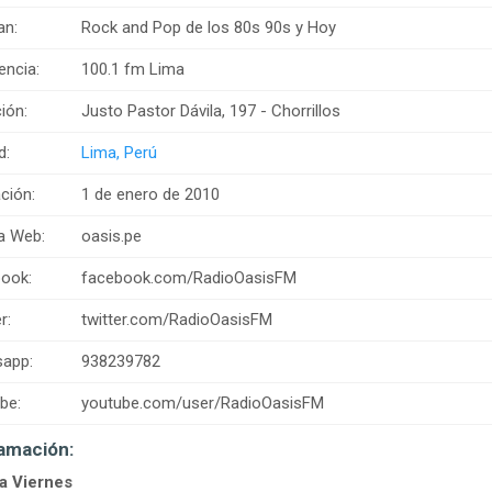
an:
Rock and Pop de los 80s 90s y Hoy
encia:
100.1 fm Lima
ión:
Justo Pastor Dávila, 197 - Chorrillos
d:
Lima, Perú
ción:
1 de enero de 2010
a Web:
oasis.pe
ook:
facebook.com/RadioOasisFM
r:
twitter.com/RadioOasisFM
app:
938239782
be:
youtube.com/user/RadioOasisFM
amación:
a Viernes