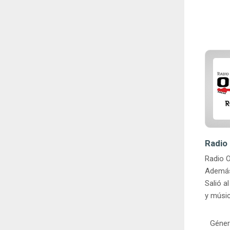
Radio 
Radio O
Además 
Salió a
y músic
Géner