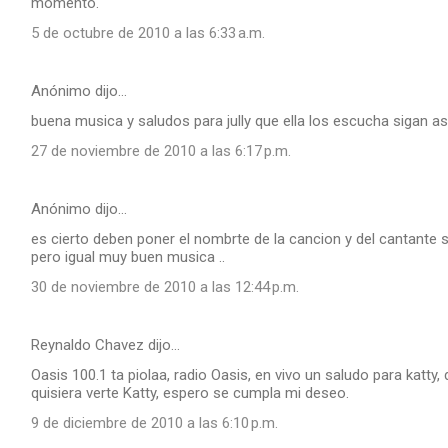
momento.
5 de octubre de 2010 a las 6:33 a.m.
Anónimo dijo…
buena musica y saludos para jully que ella los escucha sigan asi 
27 de noviembre de 2010 a las 6:17 p.m.
Anónimo dijo…
es cierto deben poner el nombrte de la cancion y del cantante
pero igual muy buen musica ..
30 de noviembre de 2010 a las 12:44 p.m.
Reynaldo Chavez dijo…
Oasis 100.1 ta piolaa, radio Oasis, en vivo un saludo para katty,
quisiera verte Katty, espero se cumpla mi deseo.
9 de diciembre de 2010 a las 6:10 p.m.