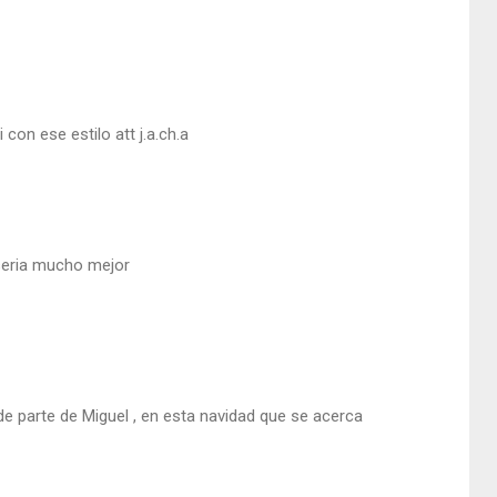
con ese estilo att j.a.ch.a
 seria mucho mejor
 de parte de Miguel , en esta navidad que se acerca