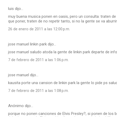
luis dijo…
muy buena musica ponen en oasis, pero un consulta: traten de
que poner, traten de no repetir tanto, si no la gente se va abur
26 de enero de 2011 a las 12:00 p.m.
jose manuel linkin park dijo…
jose manuel saludo atoda la gente de linkin park departe de inf
7 de febrero de 2011 a las 1:06 p.m.
jose manuel dijo…
kausita porte una cansion de linkin park la gente lo pide ps salu
7 de febrero de 2011 a las 1:08 p.m.
Anónimo dijo…
porque no ponen canciones de Elvis Presley?, si ponen de los b