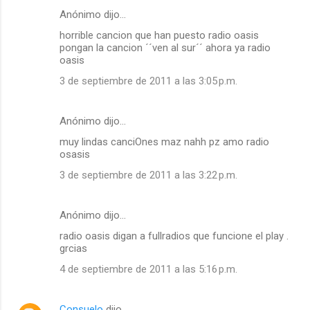
Anónimo dijo…
horrible cancion que han puesto radio oasis
pongan la cancion ´´ven al sur´´ ahora ya radio
oasis
3 de septiembre de 2011 a las 3:05 p.m.
Anónimo dijo…
muy lindas canciOnes maz nahh pz amo radio
osasis
3 de septiembre de 2011 a las 3:22 p.m.
Anónimo dijo…
radio oasis digan a fullradios que funcione el play .
grcias
4 de septiembre de 2011 a las 5:16 p.m.
Consuelo
dijo…