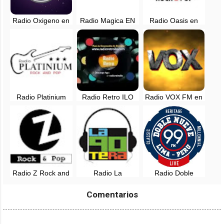
Radio Oxigeno en
Radio Magica EN
Radio Oasis en
vivo - 102.1 FM -
VIVO - 88.3 FM -
vivo - 100.1 FM -
Lima, Perú
Lima, Perú
Lima, Perú
Radio Platinium
Radio Retro ILO
Radio VOX FM en
Rock and Pop en
en vivo
vivo - Arequipa,
vivo - Tarapoto,
Perú
San Martin
Radio Z Rock and
Radio La
Radio Doble
Pop EN VIVO -
Noventera, EN
Nueve en vivo -
Lima, Perú
VIVO - Lima, Perú
Lima, Perú
Comentarios