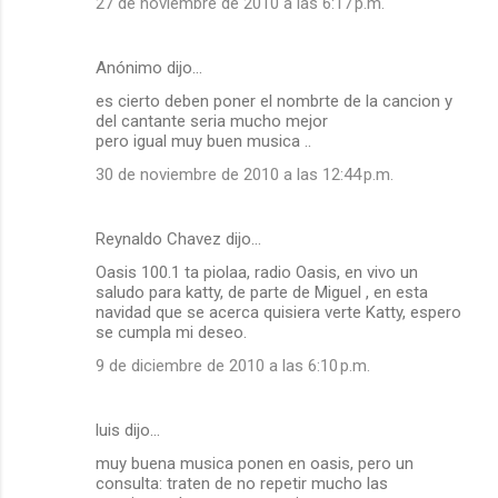
27 de noviembre de 2010 a las 6:17 p.m.
Anónimo dijo…
es cierto deben poner el nombrte de la cancion y
del cantante seria mucho mejor
pero igual muy buen musica ..
30 de noviembre de 2010 a las 12:44 p.m.
Reynaldo Chavez dijo…
Oasis 100.1 ta piolaa, radio Oasis, en vivo un
saludo para katty, de parte de Miguel , en esta
navidad que se acerca quisiera verte Katty, espero
se cumpla mi deseo.
9 de diciembre de 2010 a las 6:10 p.m.
luis dijo…
muy buena musica ponen en oasis, pero un
consulta: traten de no repetir mucho las