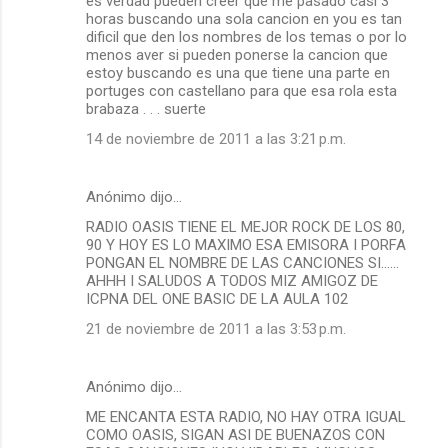
es verdad pueden creer que me pasado casi 3
horas buscando una sola cancion en you es tan
dificil que den los nombres de los temas o por lo
menos aver si pueden ponerse la cancion que
estoy buscando es una que tiene una parte en
portuges con castellano para que esa rola esta
brabaza . . . suerte
14 de noviembre de 2011 a las 3:21 p.m.
Anónimo dijo…
RADIO OASIS TIENE EL MEJOR ROCK DE LOS 80,
90 Y HOY ES LO MAXIMO ESA EMISORA I PORFA
PONGAN EL NOMBRE DE LAS CANCIONES SI......
AHHH I SALUDOS A TODOS MIZ AMIGOZ DE
ICPNA DEL ONE BASIC DE LA AULA 102
21 de noviembre de 2011 a las 3:53 p.m.
Anónimo dijo…
ME ENCANTA ESTA RADIO, NO HAY OTRA IGUAL
COMO OASIS, SIGAN ASI DE BUENAZOS CON