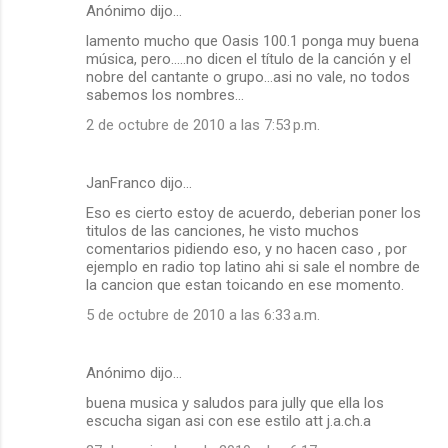
Anónimo dijo…
C
lamento mucho que Oasis 100.1 ponga muy buena
o
música, pero.....no dicen el título de la canción y el
m
nobre del cantante o grupo...asi no vale, no todos
sabemos los nombres...
e
2 de octubre de 2010 a las 7:53 p.m.
n
t
a
JanFranco dijo…
r
Eso es cierto estoy de acuerdo, deberian poner los
titulos de las canciones, he visto muchos
i
comentarios pidiendo eso, y no hacen caso , por
o
ejemplo en radio top latino ahi si sale el nombre de
la cancion que estan toicando en ese momento.
s
5 de octubre de 2010 a las 6:33 a.m.
Anónimo dijo…
buena musica y saludos para jully que ella los
escucha sigan asi con ese estilo att j.a.ch.a