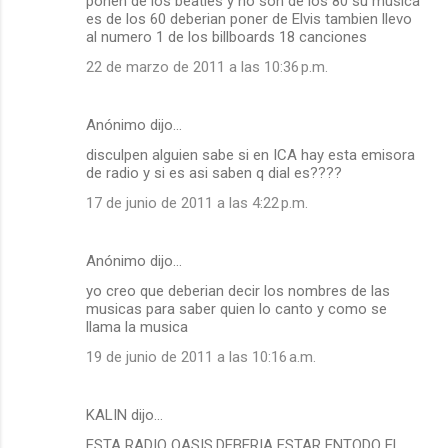
ponen de los beatles y no son de los 80 su musica
es de los 60 deberian poner de Elvis tambien llevo
al numero 1 de los billboards 18 canciones
22 de marzo de 2011 a las 10:36 p.m.
Anónimo dijo…
disculpen alguien sabe si en ICA hay esta emisora
de radio y si es asi saben q dial es????
17 de junio de 2011 a las 4:22 p.m.
Anónimo dijo…
yo creo que deberian decir los nombres de las
musicas para saber quien lo canto y como se
llama la musica
19 de junio de 2011 a las 10:16 a.m.
KALIN dijo…
ESTA RADIO OASIS,DEBERIA ESTAR ENTODO EL