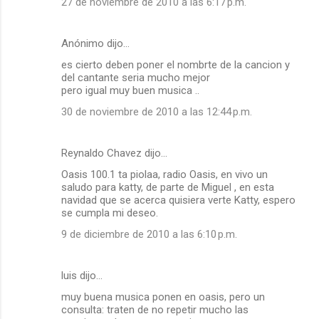
27 de noviembre de 2010 a las 6:17 p.m.
Anónimo dijo…
es cierto deben poner el nombrte de la cancion y
del cantante seria mucho mejor
pero igual muy buen musica ..
30 de noviembre de 2010 a las 12:44 p.m.
Reynaldo Chavez dijo…
Oasis 100.1 ta piolaa, radio Oasis, en vivo un
saludo para katty, de parte de Miguel , en esta
navidad que se acerca quisiera verte Katty, espero
se cumpla mi deseo.
9 de diciembre de 2010 a las 6:10 p.m.
luis dijo…
muy buena musica ponen en oasis, pero un
consulta: traten de no repetir mucho las