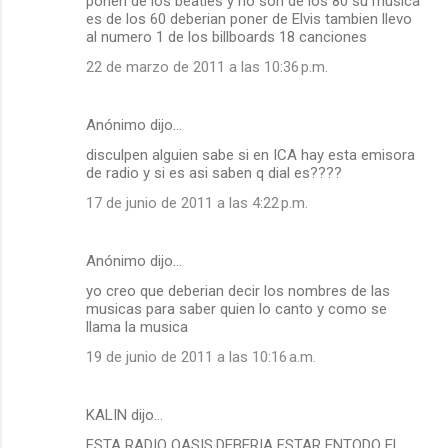
ponen de los beatles y no son de los 80 su musica
es de los 60 deberian poner de Elvis tambien llevo
al numero 1 de los billboards 18 canciones
22 de marzo de 2011 a las 10:36 p.m.
Anónimo dijo…
disculpen alguien sabe si en ICA hay esta emisora
de radio y si es asi saben q dial es????
17 de junio de 2011 a las 4:22 p.m.
Anónimo dijo…
yo creo que deberian decir los nombres de las
musicas para saber quien lo canto y como se
llama la musica
19 de junio de 2011 a las 10:16 a.m.
KALIN dijo…
ESTA RADIO OASIS,DEBERIA ESTAR ENTODO EL