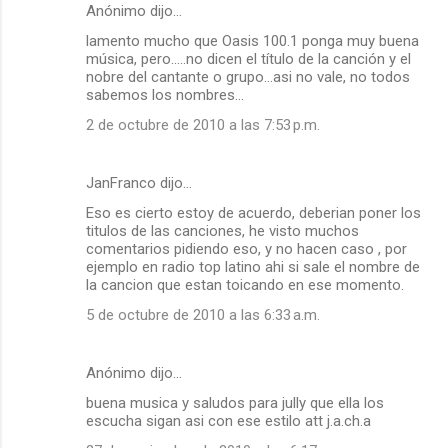
Anónimo dijo…
C
lamento mucho que Oasis 100.1 ponga muy buena
o
música, pero.....no dicen el título de la canción y el
m
nobre del cantante o grupo...asi no vale, no todos
sabemos los nombres...
e
2 de octubre de 2010 a las 7:53 p.m.
n
t
a
JanFranco dijo…
r
Eso es cierto estoy de acuerdo, deberian poner los
titulos de las canciones, he visto muchos
i
comentarios pidiendo eso, y no hacen caso , por
o
ejemplo en radio top latino ahi si sale el nombre de
la cancion que estan toicando en ese momento.
s
5 de octubre de 2010 a las 6:33 a.m.
Anónimo dijo…
buena musica y saludos para jully que ella los
escucha sigan asi con ese estilo att j.a.ch.a