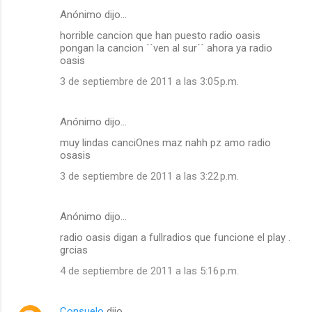
Anónimo dijo…
horrible cancion que han puesto radio oasis
pongan la cancion ´´ven al sur´´ ahora ya radio
oasis
3 de septiembre de 2011 a las 3:05 p.m.
Anónimo dijo…
muy lindas canciOnes maz nahh pz amo radio
osasis
3 de septiembre de 2011 a las 3:22 p.m.
Anónimo dijo…
radio oasis digan a fullradios que funcione el play .
grcias
4 de septiembre de 2011 a las 5:16 p.m.
Consuelo
dijo…