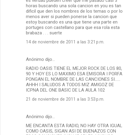
es verdad pueden creer que me pasado casi 3
horas buscando una sola cancion en you es tan
dificil que den los nombres de los temas o por lo
menos aver si pueden ponerse la cancion que
estoy buscando es una que tiene una parte en
portuges con castellano para que esa rola esta
brabaza . . . suerte
14 de noviembre de 2011 a las 3:21 p.m.
Anónimo dijo…
RADIO OASIS TIENE EL MEJOR ROCK DE LOS 80,
90 Y HOY ES LO MAXIMO ESA EMISORA I PORFA
PONGAN EL NOMBRE DE LAS CANCIONES SI......
AHHH I SALUDOS A TODOS MIZ AMIGOZ DE
ICPNA DEL ONE BASIC DE LA AULA 102
21 de noviembre de 2011 a las 3:53 p.m.
Anónimo dijo…
ME ENCANTA ESTA RADIO, NO HAY OTRA IGUAL
COMO OASIS, SIGAN ASI DE BUENAZOS CON