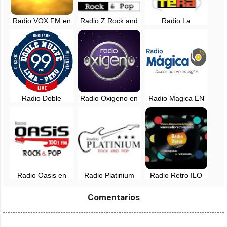
Radio VOX FM en
Radio Z Rock and
Radio La
vivo - Arequipa,
Pop EN VIVO -
Noventera, EN
Perú
Lima, Perú
VIVO - Lima, Perú
Radio Doble
Radio Oxigeno en
Radio Magica EN
Nueve en vivo -
vivo - 102.1 FM -
VIVO - 88.3 FM -
Lima, Perú
Lima, Perú
Lima, Perú
Radio Oasis en
Radio Platinium
Radio Retro ILO
vivo - 100.1 FM -
Rock and Pop en
en vivo
Lima, Perú
vivo - Tarapoto,
Comentarios
San Martin