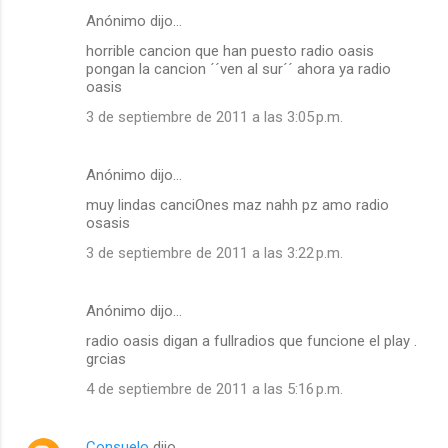
Anónimo dijo…
horrible cancion que han puesto radio oasis
pongan la cancion ´´ven al sur´´ ahora ya radio
oasis
3 de septiembre de 2011 a las 3:05 p.m.
Anónimo dijo…
muy lindas canciOnes maz nahh pz amo radio
osasis
3 de septiembre de 2011 a las 3:22 p.m.
Anónimo dijo…
radio oasis digan a fullradios que funcione el play .
grcias
4 de septiembre de 2011 a las 5:16 p.m.
Consuelo
dijo…