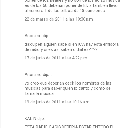
ponen de los beatles y no son de los 80 su musica
es de los 60 deberian poner de Elvis tambien llevo
al numero 1 de los billboards 18 canciones
22 de marzo de 2011 a las 10:36 p.m.
Anónimo dijo…
disculpen alguien sabe si en ICA hay esta emisora
de radio y si es asi saben q dial es????
17 de junio de 2011 a las 4:22 p.m.
Anónimo dijo…
yo creo que deberian decir los nombres de las
musicas para saber quien lo canto y como se
llama la musica
19 de junio de 2011 a las 10:16 a.m.
KALIN dijo…
ESTA RADIO OASIS,DEBERIA ESTAR ENTODO EL