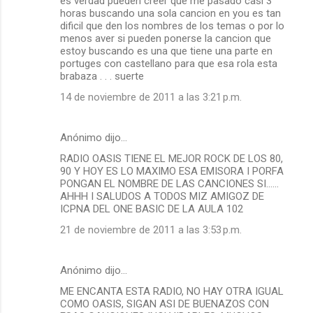
es verdad pueden creer que me pasado casi 3
horas buscando una sola cancion en you es tan
dificil que den los nombres de los temas o por lo
menos aver si pueden ponerse la cancion que
estoy buscando es una que tiene una parte en
portuges con castellano para que esa rola esta
brabaza . . . suerte
14 de noviembre de 2011 a las 3:21 p.m.
Anónimo dijo…
RADIO OASIS TIENE EL MEJOR ROCK DE LOS 80,
90 Y HOY ES LO MAXIMO ESA EMISORA I PORFA
PONGAN EL NOMBRE DE LAS CANCIONES SI......
AHHH I SALUDOS A TODOS MIZ AMIGOZ DE
ICPNA DEL ONE BASIC DE LA AULA 102
21 de noviembre de 2011 a las 3:53 p.m.
Anónimo dijo…
ME ENCANTA ESTA RADIO, NO HAY OTRA IGUAL
COMO OASIS, SIGAN ASI DE BUENAZOS CON