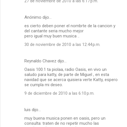
27 de noviembre de 2010 a las 6:17 p.m.
Anónimo dijo…
es cierto deben poner el nombrte de la cancion y
del cantante seria mucho mejor
pero igual muy buen musica ..
30 de noviembre de 2010 a las 12:44 p.m.
Reynaldo Chavez dijo…
Oasis 100.1 ta piolaa, radio Oasis, en vivo un
saludo para katty, de parte de Miguel , en esta
navidad que se acerca quisiera verte Katty, espero
se cumpla mi deseo.
9 de diciembre de 2010 a las 6:10 p.m.
luis dijo…
muy buena musica ponen en oasis, pero un
consulta: traten de no repetir mucho las