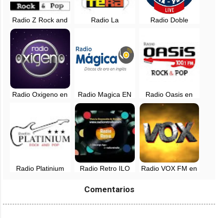
Radio Z Rock and
Radio La
Radio Doble
Pop EN VIVO -
Noventera, EN
Nueve en vivo -
Lima, Perú
VIVO - Lima, Perú
Lima, Perú
Radio Oxigeno en
Radio Magica EN
Radio Oasis en
vivo - 102.1 FM -
VIVO - 88.3 FM -
vivo - 100.1 FM -
Lima, Perú
Lima, Perú
Lima, Perú
Radio Platinium
Radio Retro ILO
Radio VOX FM en
Rock and Pop en
en vivo
vivo - Arequipa,
vivo - Tarapoto,
Perú
Comentarios
San Martin