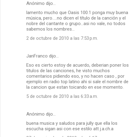
Anónimo dijo…
C
lamento mucho que Oasis 100.1 ponga muy buena
o
música, pero.....no dicen el título de la canción y el
m
nobre del cantante o grupo...asi no vale, no todos
sabemos los nombres...
e
2 de octubre de 2010 a las 7:53 p.m.
n
t
a
JanFranco dijo…
r
Eso es cierto estoy de acuerdo, deberian poner los
titulos de las canciones, he visto muchos
i
comentarios pidiendo eso, y no hacen caso , por
o
ejemplo en radio top latino ahi si sale el nombre de
la cancion que estan toicando en ese momento.
s
5 de octubre de 2010 a las 6:33 a.m.
Anónimo dijo…
buena musica y saludos para jully que ella los
escucha sigan asi con ese estilo att j.a.ch.a