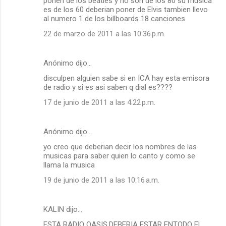
ponen de los beatles y no son de los 80 su musica
es de los 60 deberian poner de Elvis tambien llevo
al numero 1 de los billboards 18 canciones
22 de marzo de 2011 a las 10:36 p.m.
Anónimo dijo…
disculpen alguien sabe si en ICA hay esta emisora
de radio y si es asi saben q dial es????
17 de junio de 2011 a las 4:22 p.m.
Anónimo dijo…
yo creo que deberian decir los nombres de las
musicas para saber quien lo canto y como se
llama la musica
19 de junio de 2011 a las 10:16 a.m.
KALIN dijo…
ESTA RADIO OASIS,DEBERIA ESTAR ENTODO EL