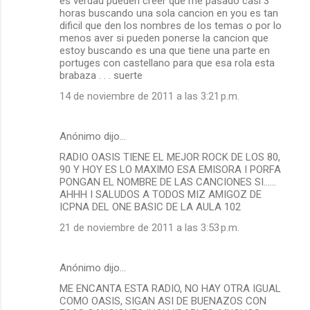
es verdad pueden creer que me pasado casi 3
horas buscando una sola cancion en you es tan
dificil que den los nombres de los temas o por lo
menos aver si pueden ponerse la cancion que
estoy buscando es una que tiene una parte en
portuges con castellano para que esa rola esta
brabaza . . . suerte
14 de noviembre de 2011 a las 3:21 p.m.
Anónimo dijo…
RADIO OASIS TIENE EL MEJOR ROCK DE LOS 80,
90 Y HOY ES LO MAXIMO ESA EMISORA I PORFA
PONGAN EL NOMBRE DE LAS CANCIONES SI......
AHHH I SALUDOS A TODOS MIZ AMIGOZ DE
ICPNA DEL ONE BASIC DE LA AULA 102
21 de noviembre de 2011 a las 3:53 p.m.
Anónimo dijo…
ME ENCANTA ESTA RADIO, NO HAY OTRA IGUAL
COMO OASIS, SIGAN ASI DE BUENAZOS CON