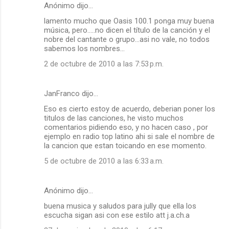
Anónimo dijo…
C
lamento mucho que Oasis 100.1 ponga muy buena
o
música, pero.....no dicen el título de la canción y el
m
nobre del cantante o grupo...asi no vale, no todos
sabemos los nombres...
e
2 de octubre de 2010 a las 7:53 p.m.
n
t
a
JanFranco dijo…
r
Eso es cierto estoy de acuerdo, deberian poner los
titulos de las canciones, he visto muchos
i
comentarios pidiendo eso, y no hacen caso , por
o
ejemplo en radio top latino ahi si sale el nombre de
la cancion que estan toicando en ese momento.
s
5 de octubre de 2010 a las 6:33 a.m.
Anónimo dijo…
buena musica y saludos para jully que ella los
escucha sigan asi con ese estilo att j.a.ch.a