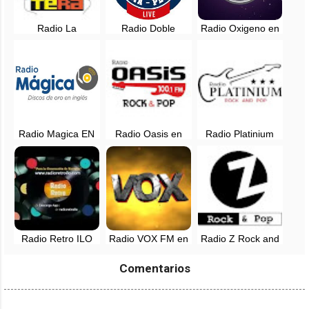
Radio La
Radio Doble
Radio Oxigeno en
Noventera, EN
Nueve en vivo -
vivo - 102.1 FM -
VIVO - Lima, Perú
Lima, Perú
Lima, Perú
Radio Magica EN
Radio Oasis en
Radio Platinium
VIVO - 88.3 FM -
vivo - 100.1 FM -
Rock and Pop en
Lima, Perú
Lima, Perú
vivo - Tarapoto,
San Martin
Radio Retro ILO
Radio VOX FM en
Radio Z Rock and
en vivo
vivo - Arequipa,
Pop EN VIVO -
Perú
Lima, Perú
Comentarios