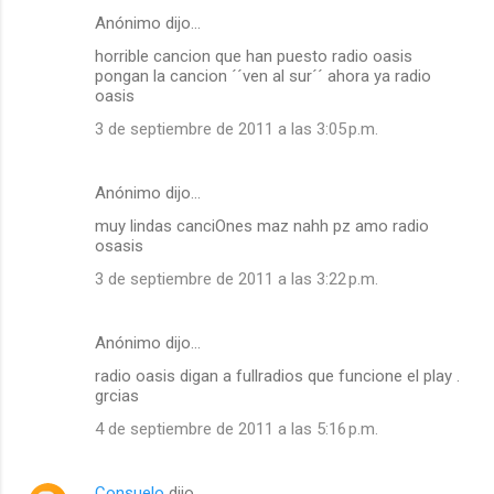
Anónimo dijo…
horrible cancion que han puesto radio oasis
pongan la cancion ´´ven al sur´´ ahora ya radio
oasis
3 de septiembre de 2011 a las 3:05 p.m.
Anónimo dijo…
muy lindas canciOnes maz nahh pz amo radio
osasis
3 de septiembre de 2011 a las 3:22 p.m.
Anónimo dijo…
radio oasis digan a fullradios que funcione el play .
grcias
4 de septiembre de 2011 a las 5:16 p.m.
Consuelo
dijo…