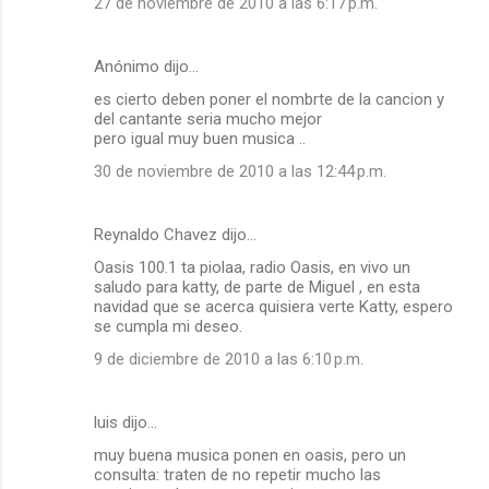
27 de noviembre de 2010 a las 6:17 p.m.
Anónimo dijo…
es cierto deben poner el nombrte de la cancion y
del cantante seria mucho mejor
pero igual muy buen musica ..
30 de noviembre de 2010 a las 12:44 p.m.
Reynaldo Chavez dijo…
Oasis 100.1 ta piolaa, radio Oasis, en vivo un
saludo para katty, de parte de Miguel , en esta
navidad que se acerca quisiera verte Katty, espero
se cumpla mi deseo.
9 de diciembre de 2010 a las 6:10 p.m.
luis dijo…
muy buena musica ponen en oasis, pero un
consulta: traten de no repetir mucho las