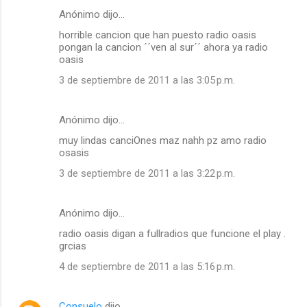
Anónimo dijo…
horrible cancion que han puesto radio oasis
pongan la cancion ´´ven al sur´´ ahora ya radio
oasis
3 de septiembre de 2011 a las 3:05 p.m.
Anónimo dijo…
muy lindas canciOnes maz nahh pz amo radio
osasis
3 de septiembre de 2011 a las 3:22 p.m.
Anónimo dijo…
radio oasis digan a fullradios que funcione el play .
grcias
4 de septiembre de 2011 a las 5:16 p.m.
Consuelo
dijo…