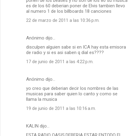
ponen de los beatles y no son de los 80 su musica
es de los 60 deberian poner de Elvis tambien llevo
al numero 1 de los billboards 18 canciones
22 de marzo de 2011 a las 10:36 p.m.
Anónimo dijo…
disculpen alguien sabe si en ICA hay esta emisora
de radio y si es asi saben q dial es????
17 de junio de 2011 a las 4:22 p.m.
Anónimo dijo…
yo creo que deberian decir los nombres de las
musicas para saber quien lo canto y como se
llama la musica
19 de junio de 2011 a las 10:16 a.m.
KALIN dijo…
ESTA RADIO OASIS,DEBERIA ESTAR ENTODO EL