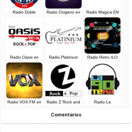
Radio Doble
Radio Oxigeno en
Radio Magica EN
Nueve en vivo -
vivo - 102.1 FM -
VIVO - 88.3 FM -
Lima, Perú
Lima, Perú
Lima, Perú
Radio Oasis en
Radio Platinium
Radio Retro ILO
vivo - 100.1 FM -
Rock and Pop en
en vivo
Lima, Perú
vivo - Tarapoto,
San Martin
Radio VOX FM en
Radio Z Rock and
Radio La
vivo - Arequipa,
Pop EN VIVO -
Noventera, EN
Perú
Lima, Perú
VIVO - Lima, Perú
Comentarios