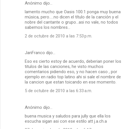
Anónimo dijo…
C
lamento mucho que Oasis 100.1 ponga muy buena
o
música, pero.....no dicen el título de la canción y el
m
nobre del cantante o grupo...asi no vale, no todos
sabemos los nombres...
e
2 de octubre de 2010 a las 7:53 p.m.
n
t
a
JanFranco dijo…
r
Eso es cierto estoy de acuerdo, deberian poner los
titulos de las canciones, he visto muchos
i
comentarios pidiendo eso, y no hacen caso , por
o
ejemplo en radio top latino ahi si sale el nombre de
la cancion que estan toicando en ese momento.
s
5 de octubre de 2010 a las 6:33 a.m.
Anónimo dijo…
buena musica y saludos para jully que ella los
escucha sigan asi con ese estilo att j.a.ch.a