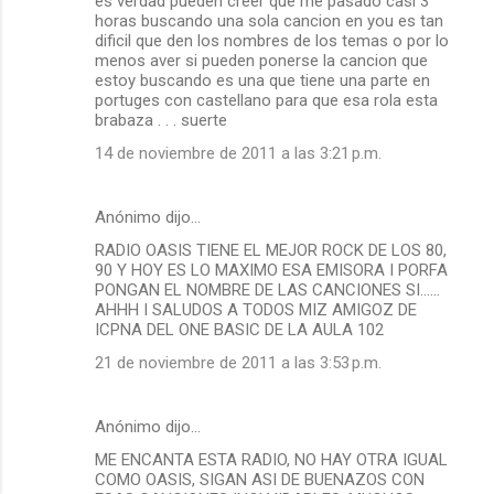
es verdad pueden creer que me pasado casi 3
horas buscando una sola cancion en you es tan
dificil que den los nombres de los temas o por lo
menos aver si pueden ponerse la cancion que
estoy buscando es una que tiene una parte en
portuges con castellano para que esa rola esta
brabaza . . . suerte
14 de noviembre de 2011 a las 3:21 p.m.
Anónimo dijo…
RADIO OASIS TIENE EL MEJOR ROCK DE LOS 80,
90 Y HOY ES LO MAXIMO ESA EMISORA I PORFA
PONGAN EL NOMBRE DE LAS CANCIONES SI......
AHHH I SALUDOS A TODOS MIZ AMIGOZ DE
ICPNA DEL ONE BASIC DE LA AULA 102
21 de noviembre de 2011 a las 3:53 p.m.
Anónimo dijo…
ME ENCANTA ESTA RADIO, NO HAY OTRA IGUAL
COMO OASIS, SIGAN ASI DE BUENAZOS CON