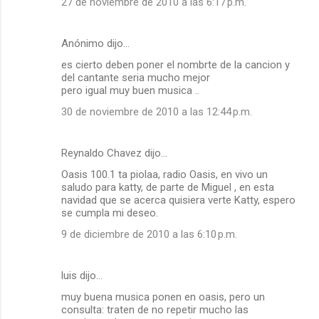
27 de noviembre de 2010 a las 6:17 p.m.
Anónimo dijo…
es cierto deben poner el nombrte de la cancion y
del cantante seria mucho mejor
pero igual muy buen musica ..
30 de noviembre de 2010 a las 12:44 p.m.
Reynaldo Chavez dijo…
Oasis 100.1 ta piolaa, radio Oasis, en vivo un
saludo para katty, de parte de Miguel , en esta
navidad que se acerca quisiera verte Katty, espero
se cumpla mi deseo.
9 de diciembre de 2010 a las 6:10 p.m.
luis dijo…
muy buena musica ponen en oasis, pero un
consulta: traten de no repetir mucho las