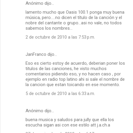
Anónimo dijo…
C
lamento mucho que Oasis 100.1 ponga muy buena
o
música, pero.....no dicen el título de la canción y el
m
nobre del cantante o grupo...asi no vale, no todos
sabemos los nombres...
e
2 de octubre de 2010 a las 7:53 p.m.
n
t
a
JanFranco dijo…
r
Eso es cierto estoy de acuerdo, deberian poner los
titulos de las canciones, he visto muchos
i
comentarios pidiendo eso, y no hacen caso , por
o
ejemplo en radio top latino ahi si sale el nombre de
la cancion que estan toicando en ese momento.
s
5 de octubre de 2010 a las 6:33 a.m.
Anónimo dijo…
buena musica y saludos para jully que ella los
escucha sigan asi con ese estilo att j.a.ch.a