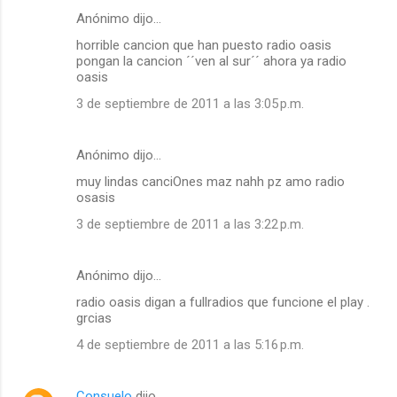
Anónimo dijo…
horrible cancion que han puesto radio oasis
pongan la cancion ´´ven al sur´´ ahora ya radio
oasis
3 de septiembre de 2011 a las 3:05 p.m.
Anónimo dijo…
muy lindas canciOnes maz nahh pz amo radio
osasis
3 de septiembre de 2011 a las 3:22 p.m.
Anónimo dijo…
radio oasis digan a fullradios que funcione el play .
grcias
4 de septiembre de 2011 a las 5:16 p.m.
Consuelo
dijo…