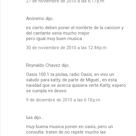
27 de noviembre de 2010 a las 6:17 p.m.
Anónimo dijo…
es cierto deben poner el nombrte de la cancion y
del cantante seria mucho mejor
pero igual muy buen musica ..
30 de noviembre de 2010 a las 12:44 p.m.
Reynaldo Chavez dijo…
Oasis 100.1 ta piolaa, radio Oasis, en vivo un
saludo para katty, de parte de Miguel , en esta
navidad que se acerca quisiera verte Katty, espero
se cumpla mi deseo.
9 de diciembre de 2010 a las 6:10 p.m.
luis dijo…
muy buena musica ponen en oasis, pero un
consulta: traten de no repetir mucho las