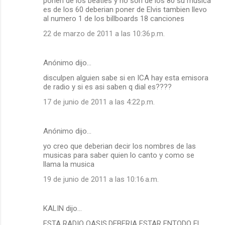
ponen de los beatles y no son de los 80 su musica
es de los 60 deberian poner de Elvis tambien llevo
al numero 1 de los billboards 18 canciones
22 de marzo de 2011 a las 10:36 p.m.
Anónimo dijo…
disculpen alguien sabe si en ICA hay esta emisora
de radio y si es asi saben q dial es????
17 de junio de 2011 a las 4:22 p.m.
Anónimo dijo…
yo creo que deberian decir los nombres de las
musicas para saber quien lo canto y como se
llama la musica
19 de junio de 2011 a las 10:16 a.m.
KALIN dijo…
ESTA RADIO OASIS,DEBERIA ESTAR ENTODO EL