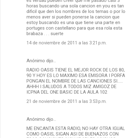
es verdad pueden creer que me pasado casi 3
horas buscando una sola cancion en you es tan
dificil que den los nombres de los temas o por lo
menos aver si pueden ponerse la cancion que
estoy buscando es una que tiene una parte en
portuges con castellano para que esa rola esta
brabaza . . . suerte
14 de noviembre de 2011 a las 3:21 p.m.
Anónimo dijo…
RADIO OASIS TIENE EL MEJOR ROCK DE LOS 80,
90 Y HOY ES LO MAXIMO ESA EMISORA I PORFA
PONGAN EL NOMBRE DE LAS CANCIONES SI......
AHHH I SALUDOS A TODOS MIZ AMIGOZ DE
ICPNA DEL ONE BASIC DE LA AULA 102
21 de noviembre de 2011 a las 3:53 p.m.
Anónimo dijo…
ME ENCANTA ESTA RADIO, NO HAY OTRA IGUAL
COMO OASIS, SIGAN ASI DE BUENAZOS CON