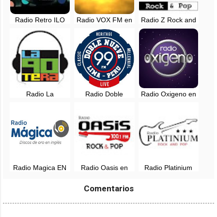
Radio Retro ILO
Radio VOX FM en
Radio Z Rock and
en vivo
vivo - Arequipa,
Pop EN VIVO -
Perú
Lima, Perú
Radio La
Radio Doble
Radio Oxigeno en
Noventera, EN
Nueve en vivo -
vivo - 102.1 FM -
VIVO - Lima, Perú
Lima, Perú
Lima, Perú
Radio Magica EN
Radio Oasis en
Radio Platinium
VIVO - 88.3 FM -
vivo - 100.1 FM -
Rock and Pop en
Lima, Perú
Lima, Perú
vivo - Tarapoto,
Comentarios
San Martin