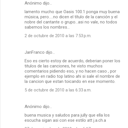
Anónimo dijo…
C
lamento mucho que Oasis 100.1 ponga muy buena
o
música, pero.....no dicen el título de la canción y el
m
nobre del cantante o grupo...asi no vale, no todos
sabemos los nombres...
e
2 de octubre de 2010 a las 7:53 p.m.
n
t
a
JanFranco dijo…
r
Eso es cierto estoy de acuerdo, deberian poner los
titulos de las canciones, he visto muchos
i
comentarios pidiendo eso, y no hacen caso , por
o
ejemplo en radio top latino ahi si sale el nombre de
la cancion que estan toicando en ese momento.
s
5 de octubre de 2010 a las 6:33 a.m.
Anónimo dijo…
buena musica y saludos para jully que ella los
escucha sigan asi con ese estilo att j.a.ch.a