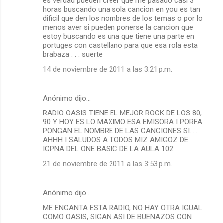
es verdad pueden creer que me pasado casi 3
horas buscando una sola cancion en you es tan
dificil que den los nombres de los temas o por lo
menos aver si pueden ponerse la cancion que
estoy buscando es una que tiene una parte en
portuges con castellano para que esa rola esta
brabaza . . . suerte
14 de noviembre de 2011 a las 3:21 p.m.
Anónimo dijo…
RADIO OASIS TIENE EL MEJOR ROCK DE LOS 80,
90 Y HOY ES LO MAXIMO ESA EMISORA I PORFA
PONGAN EL NOMBRE DE LAS CANCIONES SI......
AHHH I SALUDOS A TODOS MIZ AMIGOZ DE
ICPNA DEL ONE BASIC DE LA AULA 102
21 de noviembre de 2011 a las 3:53 p.m.
Anónimo dijo…
ME ENCANTA ESTA RADIO, NO HAY OTRA IGUAL
COMO OASIS, SIGAN ASI DE BUENAZOS CON