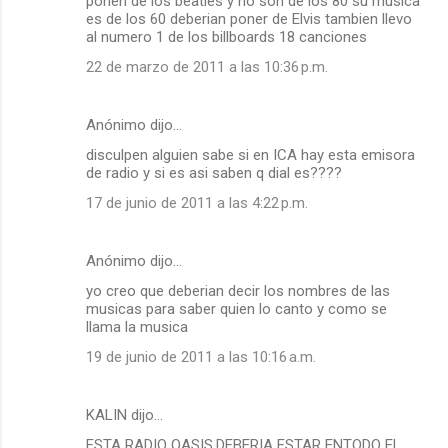
ponen de los beatles y no son de los 80 su musica
es de los 60 deberian poner de Elvis tambien llevo
al numero 1 de los billboards 18 canciones
22 de marzo de 2011 a las 10:36 p.m.
Anónimo dijo…
disculpen alguien sabe si en ICA hay esta emisora
de radio y si es asi saben q dial es????
17 de junio de 2011 a las 4:22 p.m.
Anónimo dijo…
yo creo que deberian decir los nombres de las
musicas para saber quien lo canto y como se
llama la musica
19 de junio de 2011 a las 10:16 a.m.
KALIN dijo…
ESTA RADIO OASIS,DEBERIA ESTAR ENTODO EL