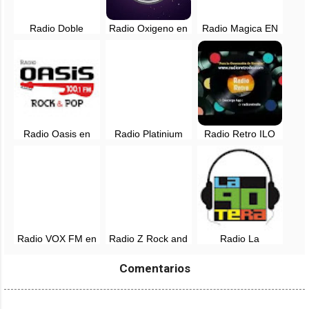
Radio Doble
Radio Oxigeno en
Radio Magica EN
Nueve en vivo -
vivo - 102.1 FM -
VIVO - 88.3 FM -
Lima, Perú
Lima, Perú
Lima, Perú
Radio Oasis en
Radio Platinium
Radio Retro ILO
vivo - 100.1 FM -
Rock and Pop en
en vivo
Lima, Perú
vivo - Tarapoto,
San Martin
Radio VOX FM en
Radio Z Rock and
Radio La
vivo - Arequipa,
Pop EN VIVO -
Noventera, EN
Perú
Lima, Perú
VIVO - Lima, Perú
Comentarios