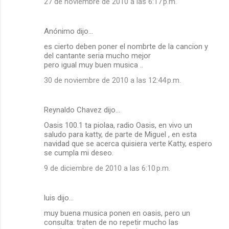
27 de noviembre de 2010 a las 6:17 p.m.
Anónimo dijo…
es cierto deben poner el nombrte de la cancion y
del cantante seria mucho mejor
pero igual muy buen musica ..
30 de noviembre de 2010 a las 12:44 p.m.
Reynaldo Chavez dijo…
Oasis 100.1 ta piolaa, radio Oasis, en vivo un
saludo para katty, de parte de Miguel , en esta
navidad que se acerca quisiera verte Katty, espero
se cumpla mi deseo.
9 de diciembre de 2010 a las 6:10 p.m.
luis dijo…
muy buena musica ponen en oasis, pero un
consulta: traten de no repetir mucho las