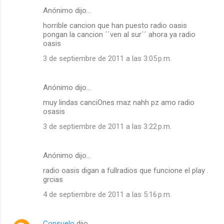
Anónimo dijo…
horrible cancion que han puesto radio oasis
pongan la cancion ´´ven al sur´´ ahora ya radio
oasis
3 de septiembre de 2011 a las 3:05 p.m.
Anónimo dijo…
muy lindas canciOnes maz nahh pz amo radio
osasis
3 de septiembre de 2011 a las 3:22 p.m.
Anónimo dijo…
radio oasis digan a fullradios que funcione el play .
grcias
4 de septiembre de 2011 a las 5:16 p.m.
Consuelo
dijo…