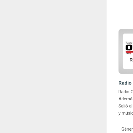
Radio 
Radio O
Además 
Salió a
y músic
Géner