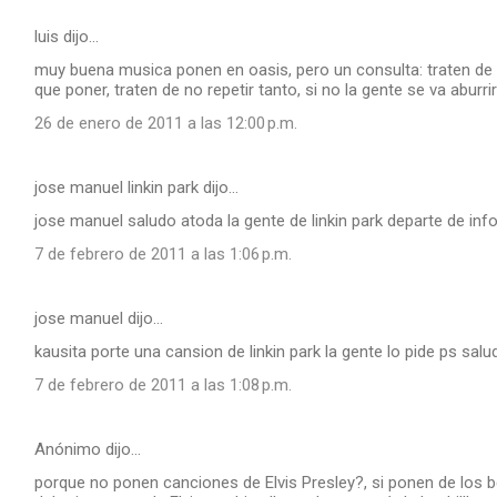
luis dijo…
muy buena musica ponen en oasis, pero un consulta: traten de
que poner, traten de no repetir tanto, si no la gente se va abur
26 de enero de 2011 a las 12:00 p.m.
jose manuel linkin park dijo…
jose manuel saludo atoda la gente de linkin park departe de inf
7 de febrero de 2011 a las 1:06 p.m.
jose manuel dijo…
kausita porte una cansion de linkin park la gente lo pide ps salu
7 de febrero de 2011 a las 1:08 p.m.
Anónimo dijo…
porque no ponen canciones de Elvis Presley?, si ponen de los b