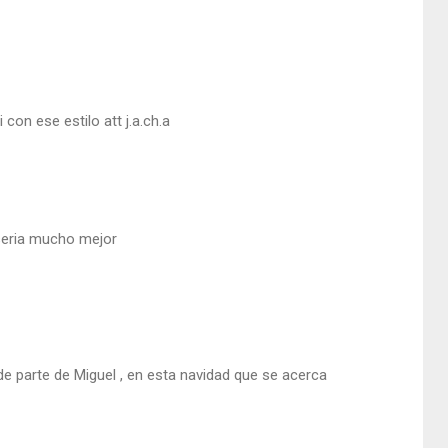
con ese estilo att j.a.ch.a
 seria mucho mejor
 de parte de Miguel , en esta navidad que se acerca