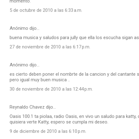
momento.
5 de octubre de 2010 a las 6:33 a.m.
Anónimo dijo…
buena musica y saludos para jully que ella los escucha sigan asi 
27 de noviembre de 2010 a las 6:17 p.m.
Anónimo dijo…
es cierto deben poner el nombrte de la cancion y del cantante
pero igual muy buen musica ..
30 de noviembre de 2010 a las 12:44 p.m.
Reynaldo Chavez dijo…
Oasis 100.1 ta piolaa, radio Oasis, en vivo un saludo para katty,
quisiera verte Katty, espero se cumpla mi deseo.
9 de diciembre de 2010 a las 6:10 p.m.