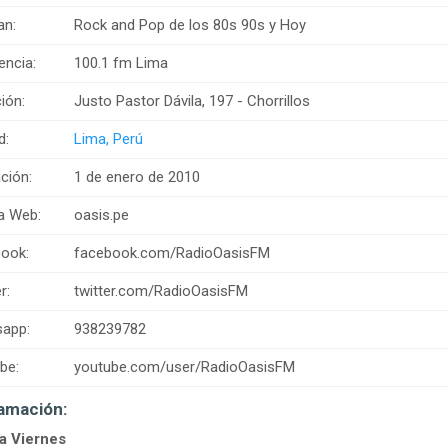
an:
Rock and Pop de los 80s 90s y Hoy
encia:
100.1 fm Lima
ión:
Justo Pastor Dávila, 197 - Chorrillos
d:
Lima, Perú
ción:
1 de enero de 2010
a Web:
oasis.pe
ook:
facebook.com/RadioOasisFM
r:
twitter.com/RadioOasisFM
app:
938239782
be:
youtube.com/user/RadioOasisFM
amación:
a Viernes