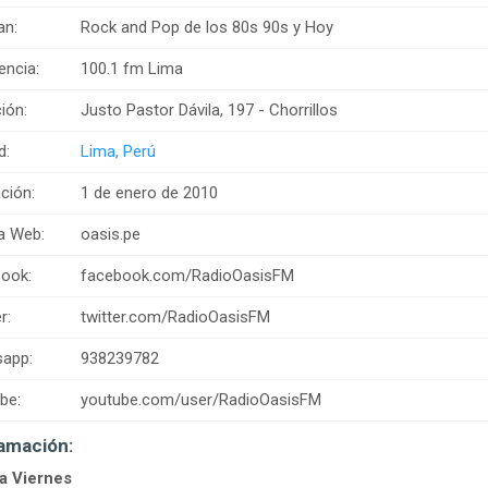
an:
Rock and Pop de los 80s 90s y Hoy
encia:
100.1 fm Lima
ión:
Justo Pastor Dávila, 197 - Chorrillos
d:
Lima, Perú
ción:
1 de enero de 2010
a Web:
oasis.pe
ook:
facebook.com/RadioOasisFM
r:
twitter.com/RadioOasisFM
app:
938239782
be:
youtube.com/user/RadioOasisFM
amación:
a Viernes