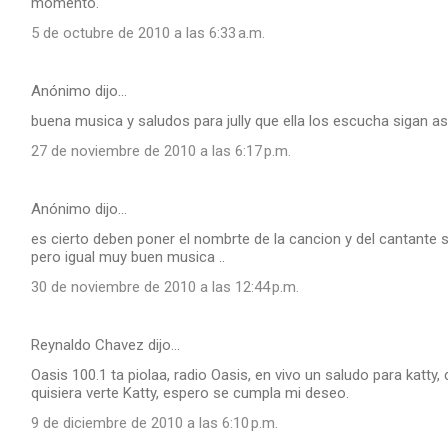
momento.
5 de octubre de 2010 a las 6:33 a.m.
Anónimo dijo…
buena musica y saludos para jully que ella los escucha sigan asi 
27 de noviembre de 2010 a las 6:17 p.m.
Anónimo dijo…
es cierto deben poner el nombrte de la cancion y del cantante
pero igual muy buen musica ..
30 de noviembre de 2010 a las 12:44 p.m.
Reynaldo Chavez dijo…
Oasis 100.1 ta piolaa, radio Oasis, en vivo un saludo para katty,
quisiera verte Katty, espero se cumpla mi deseo.
9 de diciembre de 2010 a las 6:10 p.m.