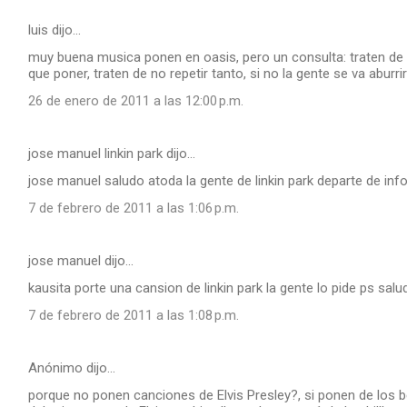
luis dijo…
muy buena musica ponen en oasis, pero un consulta: traten de
que poner, traten de no repetir tanto, si no la gente se va abur
26 de enero de 2011 a las 12:00 p.m.
jose manuel linkin park dijo…
jose manuel saludo atoda la gente de linkin park departe de inf
7 de febrero de 2011 a las 1:06 p.m.
jose manuel dijo…
kausita porte una cansion de linkin park la gente lo pide ps salu
7 de febrero de 2011 a las 1:08 p.m.
Anónimo dijo…
porque no ponen canciones de Elvis Presley?, si ponen de los b