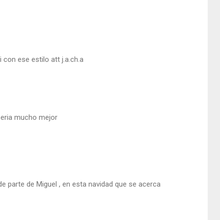
con ese estilo att j.a.ch.a
 seria mucho mejor
 de parte de Miguel , en esta navidad que se acerca