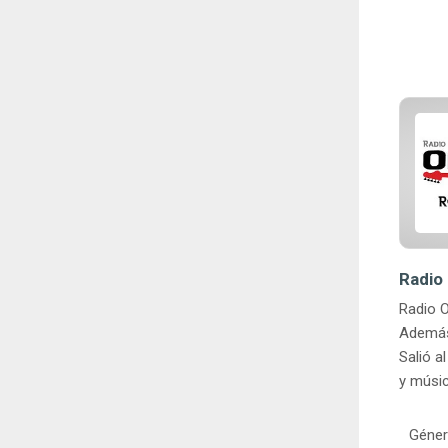
Radio 
Radio O
Además 
Salió a
y músic
Géner