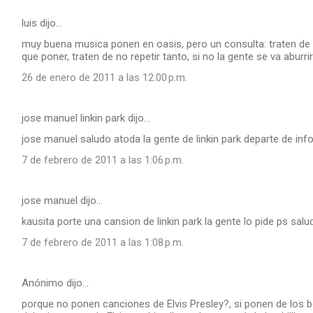
luis dijo…
muy buena musica ponen en oasis, pero un consulta: traten de
que poner, traten de no repetir tanto, si no la gente se va abur
26 de enero de 2011 a las 12:00 p.m.
jose manuel linkin park dijo…
jose manuel saludo atoda la gente de linkin park departe de inf
7 de febrero de 2011 a las 1:06 p.m.
jose manuel dijo…
kausita porte una cansion de linkin park la gente lo pide ps salu
7 de febrero de 2011 a las 1:08 p.m.
Anónimo dijo…
porque no ponen canciones de Elvis Presley?, si ponen de los b