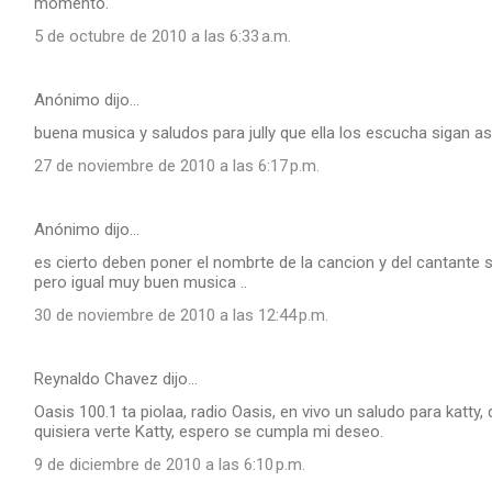
momento.
5 de octubre de 2010 a las 6:33 a.m.
Anónimo dijo…
buena musica y saludos para jully que ella los escucha sigan asi 
27 de noviembre de 2010 a las 6:17 p.m.
Anónimo dijo…
es cierto deben poner el nombrte de la cancion y del cantante
pero igual muy buen musica ..
30 de noviembre de 2010 a las 12:44 p.m.
Reynaldo Chavez dijo…
Oasis 100.1 ta piolaa, radio Oasis, en vivo un saludo para katty,
quisiera verte Katty, espero se cumpla mi deseo.
9 de diciembre de 2010 a las 6:10 p.m.