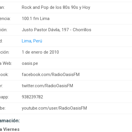
an:
Rock and Pop de los 80s 90s y Hoy
encia:
100.1 fm Lima
ión:
Justo Pastor Dávila, 197 - Chorrillos
d:
Lima, Perú
ción:
1 de enero de 2010
a Web:
oasis.pe
ook:
facebook.com/RadioOasisFM
r:
twitter.com/RadioOasisFM
app:
938239782
be:
youtube.com/user/RadioOasisFM
amación:
a Viernes