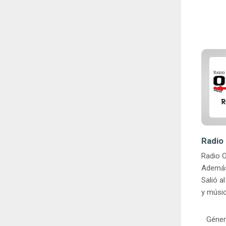
Radio 
Radio O
Además 
Salió a
y músic
Géner