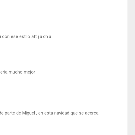
con ese estilo att j.a.ch.a
 seria mucho mejor
 de parte de Miguel , en esta navidad que se acerca