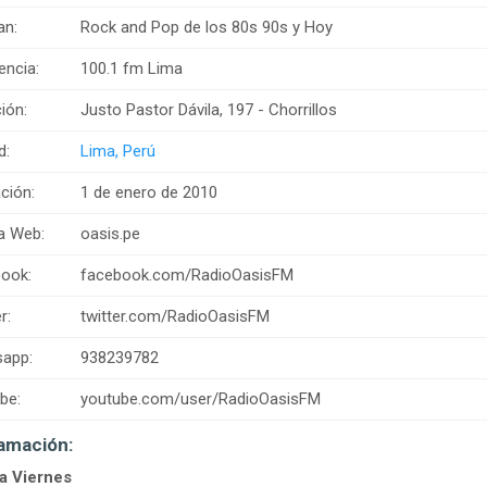
an:
Rock and Pop de los 80s 90s y Hoy
encia:
100.1 fm Lima
ión:
Justo Pastor Dávila, 197 - Chorrillos
d:
Lima, Perú
ción:
1 de enero de 2010
a Web:
oasis.pe
ook:
facebook.com/RadioOasisFM
r:
twitter.com/RadioOasisFM
app:
938239782
be:
youtube.com/user/RadioOasisFM
amación:
a Viernes