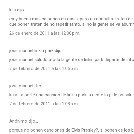
luis dijo…
muy buena musica ponen en oasis, pero un consulta: traten de
que poner, traten de no repetir tanto, si no la gente se va abur
26 de enero de 2011 a las 12:00 p.m.
jose manuel linkin park dijo…
jose manuel saludo atoda la gente de linkin park departe de inf
7 de febrero de 2011 a las 1:06 p.m.
jose manuel dijo…
kausita porte una cansion de linkin park la gente lo pide ps salu
7 de febrero de 2011 a las 1:08 p.m.
Anónimo dijo…
porque no ponen canciones de Elvis Presley?, si ponen de los b