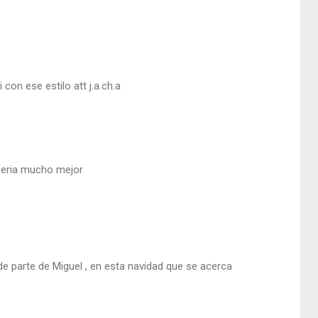
con ese estilo att j.a.ch.a
 seria mucho mejor
 de parte de Miguel , en esta navidad que se acerca