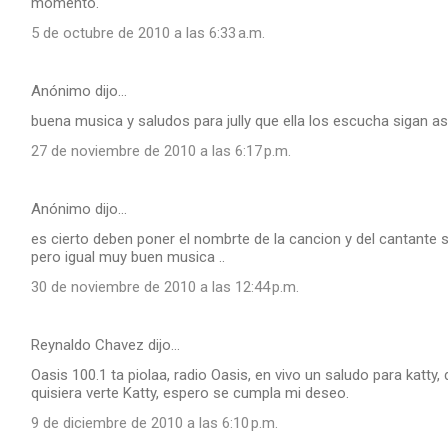
momento.
5 de octubre de 2010 a las 6:33 a.m.
Anónimo dijo…
buena musica y saludos para jully que ella los escucha sigan asi 
27 de noviembre de 2010 a las 6:17 p.m.
Anónimo dijo…
es cierto deben poner el nombrte de la cancion y del cantante
pero igual muy buen musica ..
30 de noviembre de 2010 a las 12:44 p.m.
Reynaldo Chavez dijo…
Oasis 100.1 ta piolaa, radio Oasis, en vivo un saludo para katty,
quisiera verte Katty, espero se cumpla mi deseo.
9 de diciembre de 2010 a las 6:10 p.m.