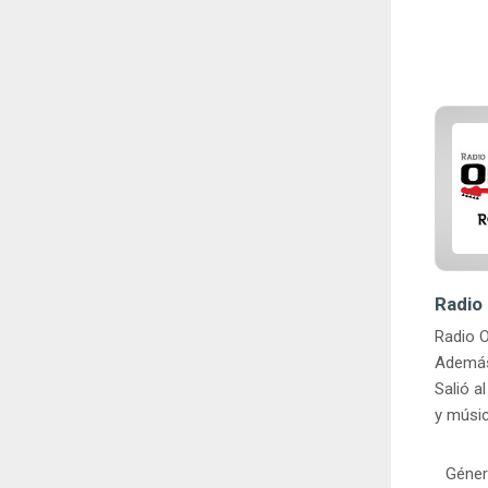
Radio 
Radio O
Además 
Salió a
y músic
Géner